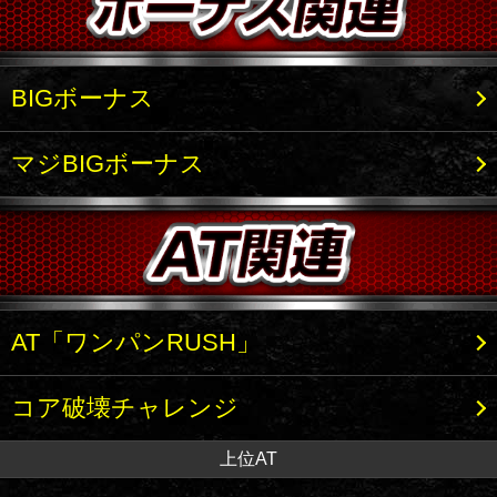
BIGボーナス
マジBIGボーナス
AT「ワンパンRUSH」
コア破壊チャレンジ
上位AT