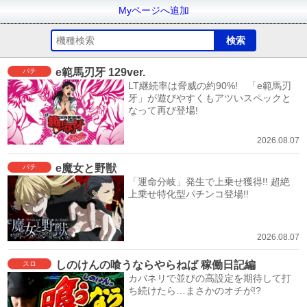
Myページへ追加
e範馬刃牙 129ver.
パチ
LT継続率は脅威の約90%! 「e範馬刃
牙」が遊びやすくもアツいスペックと
なって再び登場!
2026.08.07
e魔女と野獣
パチ
「運命分岐」発生で上乗せ獲得!! 超絶
上乗せ特化型パチンコ登場!!
2026.08.07
しのけんの喰うならやらねば 稼働日記編
スロ
カバネリで並びの高設定を期待して打
ち続けたら…まさかのオチが!?