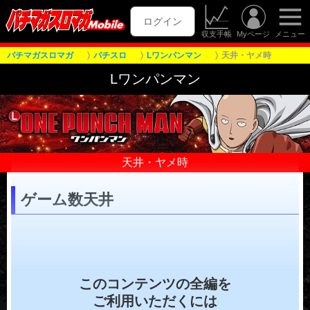
ログイン
収支手帳
Myページ
メニュー
パチマガスロマガ
パチスロ
Lワンパンマン
天井・ヤメ時
Lワンパンマン
天井・ヤメ時
ゲーム数天井
このコンテンツの全編を
ご利用いただくには