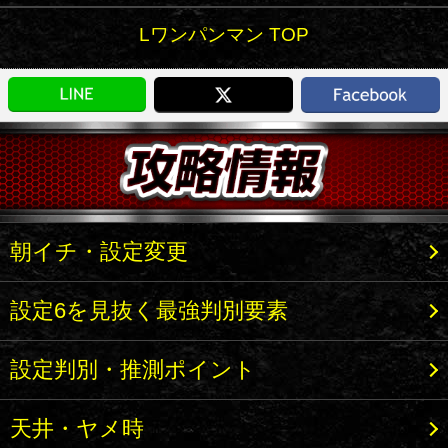
Lワンパンマン TOP
朝イチ・設定変更
設定6を見抜く最強判別要素
設定判別・推測ポイント
天井・ヤメ時