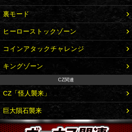
裏モード
ヒーローストックゾーン
コインアタックチャレンジ
キングゾーン
CZ関連
CZ「怪人襲来」
巨大隕石襲来