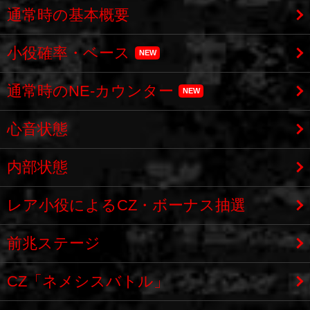
通常時の基本概要
小役確率・ベース
NEW
通常時のNE-カウンター
NEW
心音状態
内部状態
レア小役によるCZ・ボーナス抽選
前兆ステージ
CZ「ネメシスバトル」