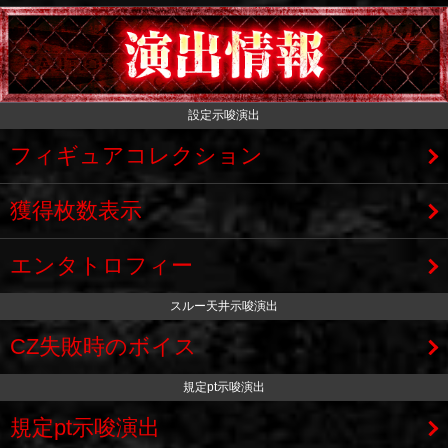
設定示唆演出
フィギュアコレクション
獲得枚数表示
エンタトロフィー
スルー天井示唆演出
CZ失敗時のボイス
規定pt示唆演出
規定pt示唆演出