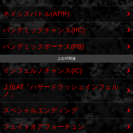
ネメシスバトル(AT中)
パンデミックチャンス(PC)
パンデミックボーナス(PB)
上位AT関連
インフェルノチャンス(IC)
上位AT「ハザードラッシュインフェル
ノ」
スペシャルエンディング
フェイトオアフォーチュン