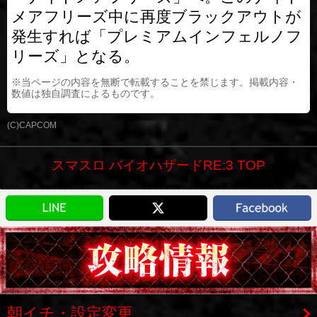
メアフリーズ中に再度ブラックアウトが
発生すれば「プレミアムインフェルノフ
リーズ」となる。
※当ページの内容を無断で転載することを禁じます。掲載内容・
数値は独自調査によるものです。
(C)CAPCOM
スマスロ バイオハザードRE:3 TOP
朝イチ・設定変更