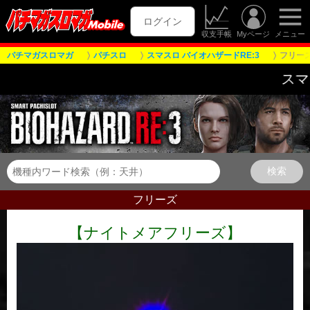
ログイン
収支手帳
Myページ
メニュー
パチマガスロマガ
パチスロ
スマスロ バイオハザードRE:3
フリー
スマスロ バイオ
フリーズ
【ナイトメアフリーズ】