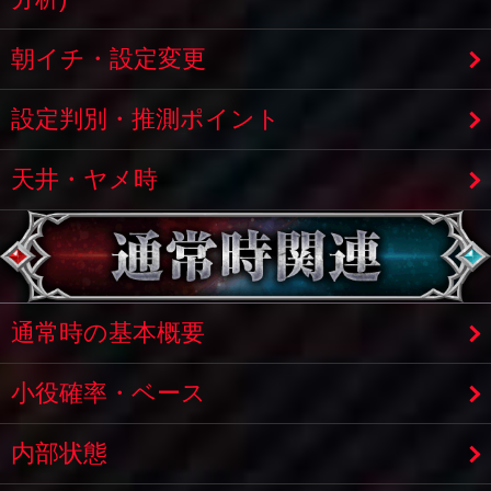
朝イチ・設定変更
設定判別・推測ポイント
天井・ヤメ時
通常時の基本概要
小役確率・ベース
内部状態