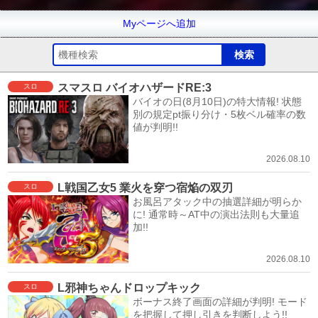
Myページへ追加
スマスロ バイオハザードRE:3
スロ
バイオの日(8月10日)の特大情報! 状態
別の規定pt振り分け・5枚ベル確率の数
値が判明!!
2026.08.10
L戦国乙女5 業火を穿つ宿焔の双刃
スロ
お風呂アタック中の抽選詳細が明らか
に! 通常時～AT中の演出法則も大量追
加!!
2026.08.10
L邪神ちゃんドロップキック
スロ
ボーナス終了画面の詳細が判明! モード
を把握して押し引きを判断しよう!!