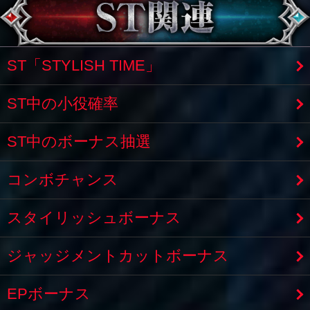
ST「STYLISH TIME」
ST中の小役確率
ST中のボーナス抽選
コンボチャンス
スタイリッシュボーナス
ジャッジメントカットボーナス
EPボーナス