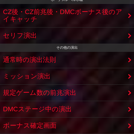
CZ後・CZ前兆後・DMCボーナス後のア
イキャッチ
セリフ演出
その他の演出
通常時の演出法則
ミッション演出
規定ゲーム数の前兆演出
DMCステージ中の演出
ボーナス確定画面