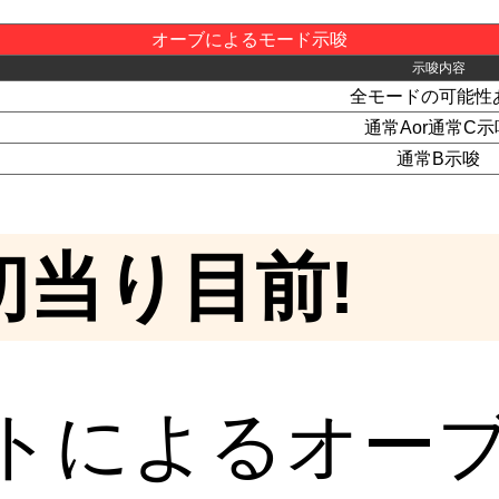
オーブによるモード示唆
示唆内容
全モードの可能性
通常Aor通常C示
通常B示唆
初当り目前!
トによるオー