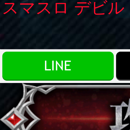
スマスロ デビル