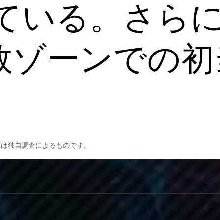
ている。さら
数ゾーンでの初
値は独自調査によるものです。