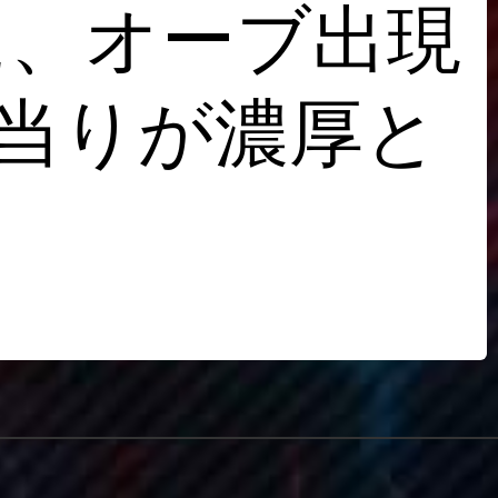
に、オーブ出現
当りが濃厚と