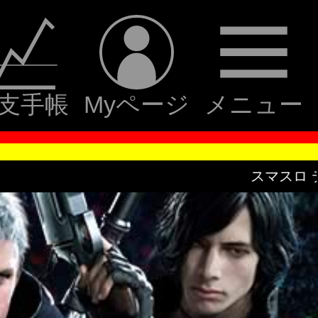
支手帳
Myページ
メニュー
 クライ 5 スタイリッシュトライブ