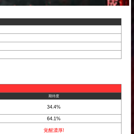
期待度
34.4%
64.1%
覚醒濃厚!