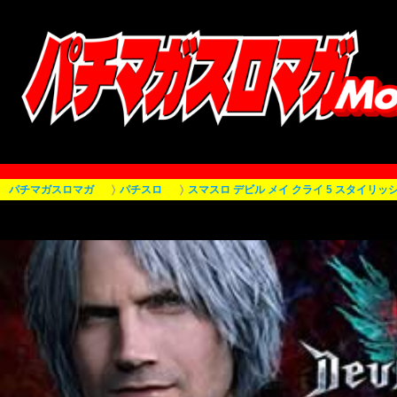
パチマガスロマガ
パチスロ
スマスロ デビル メイ クライ 5 スタイリ