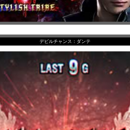
デビルチャンス：ダンテ