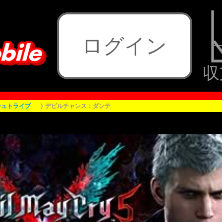
ログイン
収
ッシュトライブ
デビルチャンス：ダンテ
スマスロ デビル メイ