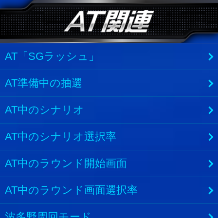
AT「SGラッシュ」
AT準備中の抽選
AT中のシナリオ
AT中のシナリオ選択率
AT中のラウンド開始画面
AT中のラウンド画面選択率
波多野周回モード