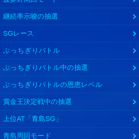
継続率示唆の抽選
SGレース
ぶっちぎりバトル
ぶっちぎりバトル中の抽選
ぶっちぎりバトルの恩恵レベル
賞金王決定戦中の抽選
上位AT「青島SG」
青島周回モード