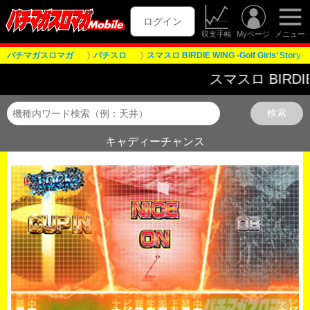
ログイン
収支手帳
Myページ
メニュー
パチマガスロマガ
パチスロ
スマスロ BIRDIE WING -Golf Girls’ Story-
スマスロ BIRDIE WING -G
キャディーチャンス