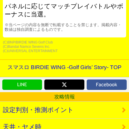
パネルに応じてマッチプレイバトルやボ
ーナスに当選。
※当ページの内容を無断で転載することを禁じます。掲載内容・
数値は独自調査によるものです。
(C)BNP/BIRDIE WING Golf Club
(C)Bandai Namco Sevens Inc.
(C)UNIVERSAL ENTERTAINMENT
スマスロ BIRDIE WING -Golf Girls’ Story- TOP
攻略情報
設定判別・推測ポイント
天井・ヤメ時