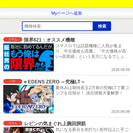
Myページへ追加
限界621：オススメ機種
コラム
スマスロでは話題機種に人気が集ま
り、中古価格も高騰。「中古価格が高
い=高実績」という見方になるでしょ
う。
2026.08.09
e EDENS ZERO ～究極LT～
パチ
夏休みは期待差玉2万発の究極LTで夏コ
ンプを目指せ！ 演出情報大量解禁！
2026.08.09
レビンの気まぐれ上腕回胴筋
コラム
気になる新台を初打ち! 前作以上に手ご