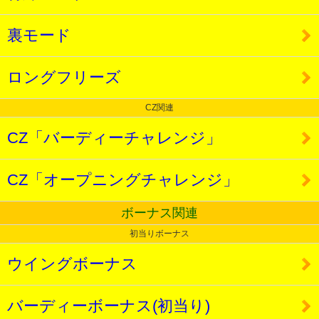
裏モード
ロングフリーズ
CZ関連
CZ「バーディーチャレンジ」
CZ「オープニングチャレンジ」
ボーナス関連
初当りボーナス
ウイングボーナス
バーディーボーナス(初当り)