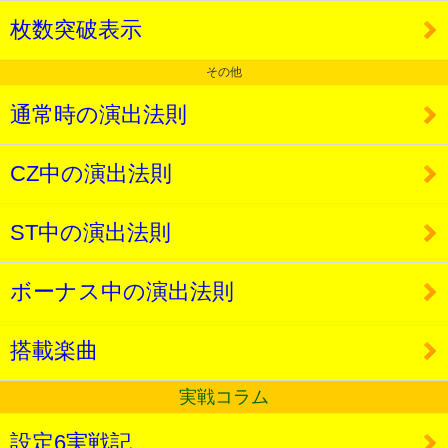
枚数突破表示
その他
通常時の演出法則
CZ中の演出法則
ST中の演出法則
ボーナス中の演出法則
搭載楽曲
実戦コラム
設定6実戦記