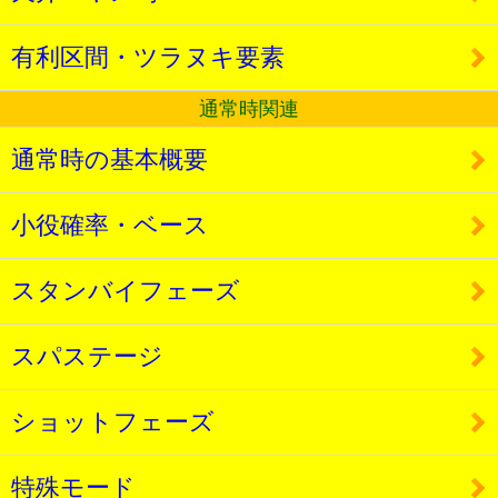
有利区間・ツラヌキ要素
通常時関連
通常時の基本概要
小役確率・ベース
スタンバイフェーズ
スパステージ
ショットフェーズ
特殊モード