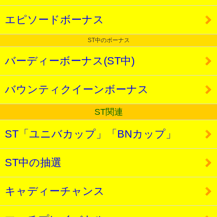
エピソードボーナス
ST中のボーナス
バーディーボーナス(ST中)
バウンティクイーンボーナス
ST関連
ST「ユニバカップ」「BNカップ」
ST中の抽選
キャディーチャンス