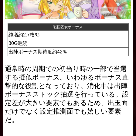
戦国乙女ボーナス
純増約2.7枚/G
30G継続
出陣ボーナス期待度約42％
通常時の周期での初当り時の一部で当選
する擬似ボーナス。いわゆるボーナス直
撃的な役割となっており、消化中は出陣
ボーナスストック抽選を行っている。設
定差が大きい要素でもあるため、出玉面
だけでなく設定推測面でも嬉しい要素
だ。