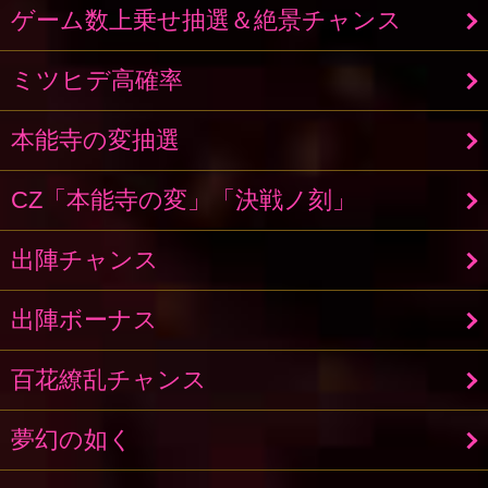
ゲーム数上乗せ抽選＆絶景チャンス
ミツヒデ高確率
本能寺の変抽選
CZ「本能寺の変」「決戦ノ刻」
出陣チャンス
出陣ボーナス
百花繚乱チャンス
夢幻の如く