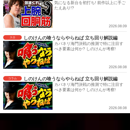
気になる新台を初打ち! 前作以上に手ご
たえあり!?
2026.08.09
しのけんの喰うならやらねば 立ち回り解説編
スロ
カバネリ海門決戦の推測で特に注目す
べき要素は何か? しのけんが考察!
2026.08.08
しのけんの喰うならやらねば 立ち回り解説編
コラム
カバネリ海門決戦の推測で特に注目す
べき要素は何か? しのけんが考察!
2026.08.08