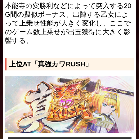
本能寺の変勝利などによって突入する20
G間の擬似ボーナス。出陣する乙女によ
って上乗せ性能が大きく変化し、ここで
のゲーム数上乗せが出玉獲得に大きく影
響する。
上位AT「真強カワRUSH」