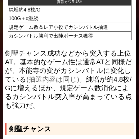
真強カワRUSH
純増約4.8枚/G
100G＋α継続
規定ゲーム数＆レア小役でカシンバトル抽選
カシンバトル勝利で出陣ボーナス獲得
剣聖チャンス成功などから突入する上位
AT。基本的なゲーム性は通常ATと同様だ
が、本能寺の変がカシンバトルに変化し
ている
(抽選内容は同じ)
。純増が約4.8枚/
Gに増えるほか、規定ゲーム数消化によ
るカシンバトル突入率が高まっている点
も強力だ。
剣聖チャンス