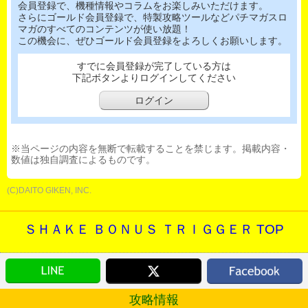
会員登録で、機種情報やコラムをお楽しみいただけます。
さらにゴールド会員登録で、特製攻略ツールなどパチマガスロ
マガのすべてのコンテンツが使い放題！
この機会に、ぜひゴールド会員登録をよろしくお願いします。
すでに会員登録が完了している方は
下記ボタンよりログインしてください
ログイン
※当ページの内容を無断で転載することを禁じます。掲載内容・
数値は独自調査によるものです。
(C)DAITO GIKEN, INC.
ＳＨＡＫＥ ＢＯＮＵＳ ＴＲＩＧＧＥＲ TOP
攻略情報