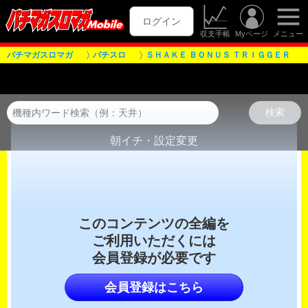
ログイン
収支手帳
Myページ
メニュー
パチマガスロマガ
パチスロ
ＳＨＡＫＥ ＢＯＮＵＳ ＴＲＩＧＧＥＲ
Ｓ
朝イチ・設定変更
このコンテンツの全編を
ご利用いただくには
会員登録が必要です
会員登録はこちら