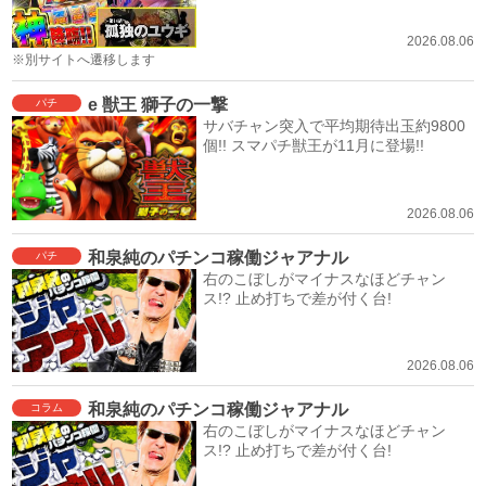
2026.08.06
※別サイトへ遷移します
e 獣王 獅子の一撃
パチ
サバチャン突入で平均期待出玉約9800
個!! スマパチ獣王が11月に登場!!
2026.08.06
和泉純のパチンコ稼働ジャアナル
パチ
右のこぼしがマイナスなほどチャン
ス!? 止め打ちで差が付く台!
2026.08.06
和泉純のパチンコ稼働ジャアナル
コラム
右のこぼしがマイナスなほどチャン
ス!? 止め打ちで差が付く台!