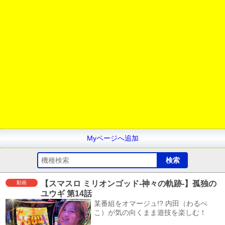
Myページへ追加
【スマスロ ミリオンゴッド-神々の軌跡-】孤独の
動画
ユウギ 第14話
某番組をオマージュ!? 内田（わるぺ
こ）が気の向くまま遊技を楽しむ！