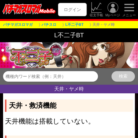
ログイン
収支手帳
Myページ
メニュー
パチマガスロマガ
パチスロ
L不二子BT
天井・ヤメ時
L不二子BT
天井・ヤメ時
天井・救済機能
天井機能は搭載していない。