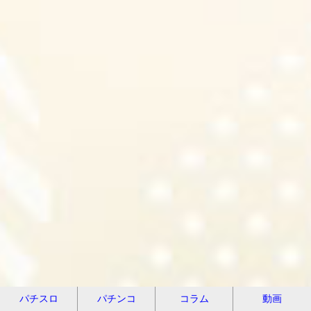
パチスロ
パチンコ
コラム
動画