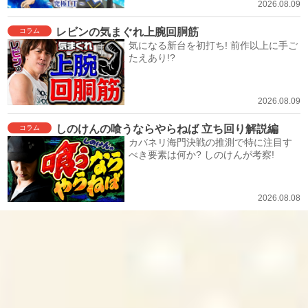
2026.08.09
レビンの気まぐれ上腕回胴筋
コラム
気になる新台を初打ち! 前作以上に手ご
たえあり!?
2026.08.09
しのけんの喰うならやらねば 立ち回り解説編
コラム
カバネリ海門決戦の推測で特に注目す
べき要素は何か? しのけんが考察!
2026.08.08