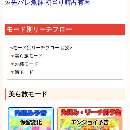
≫
先バレ魚群 初当り時占有率
モード別リーチフロー
<モード別リーチフロー 目次>
▼
美ら旅モード
▼
沖縄モード
▼
海モード
美ら旅モード