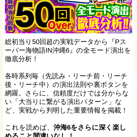
総初当り50回超の実戦データから『Pス
ーパー海物語IN沖縄6』の全モード演出を
徹底分析！
各時系列毎（先読み・リーチ前・リーチ
後・リーチ中）の演出法則や裏ボタンを
網羅。さらに、信頼度だけでは分からな
い「大当りに繋がる演出パターン」な
ど、実戦から判明した重要情報を掲載！
これを読めば、
沖海6をさらに深く楽し
めること間違いなし！