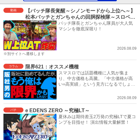
【バッチ隊長覚醒～シノンモードから上位へ～】
動画
松本バッチとガンちゃんの回胴探検隊～スロベン
チャー～ #16≪スロット ソードアート・オンライ
バッチ隊長とガンちゃん隊員が大人気
マシンを徹底深堀り！
ンⅡ≫
2026.08.09
※別サイトへ遷移します
限界621：オススメ機種
コラム
スマスロでは話題機種に人気が集ま
り、中古価格も高騰。「中古価格が高
い=高実績」という見方になるでしょ
う。
2026.08.09
e EDENS ZERO ～究極LT～
パチ
夏休みは期待差玉2万発の究極LTで夏コ
ンプを目指せ！ 演出情報大量解禁！