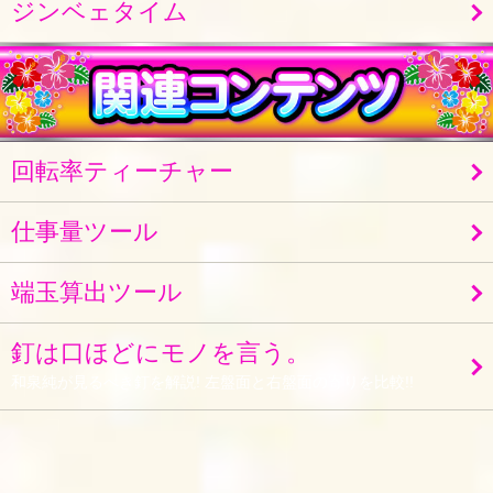
ジンベェタイム
回転率ティーチャー
仕事量ツール
端玉算出ツール
釘は口ほどにモノを言う。
和泉純が見るべき釘を解説! 左盤面と右盤面の寄りを比較!!