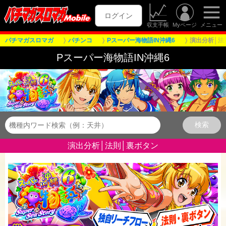
ログイン
収支手帳
Myページ
メニュー
パチマガスロマガ
パチンコ
Pスーパー海物語IN沖縄6
演出分析│法
Pスーパー海物語IN沖縄6
演出分析│法則│裏ボタン