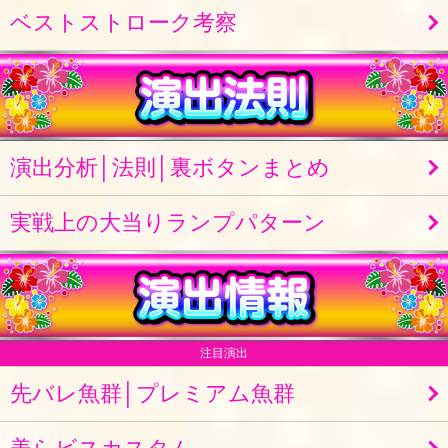
ベストストローク考察
演出分析│法則│裏ボタンまとめ
実戦上の大当りランプパターン
注目演出
先バレ魚群│プレミアム魚群