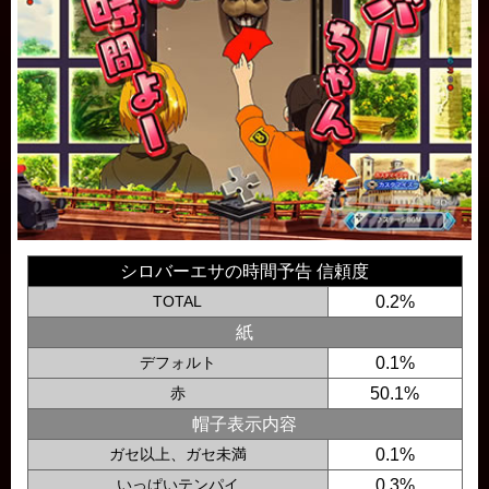
シロバーエサの時間予告 信頼度
TOTAL
0.2%
紙
デフォルト
0.1%
赤
50.1%
帽子表示内容
ガセ以上、ガセ未満
0.1%
いっぱいテンパイ
0.3%