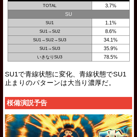
TOTAL
3.7%
SU
SU1
1.1%
SU1→SU2
8.6%
SU1→SU2→SU3
34.1%
SU1→SU3
35.9%
いきなりSU3
78.5%
SU1で青線状態に変化、青線状態でSU1
止まりのパターンは大当り濃厚だ。
桜備演説予告