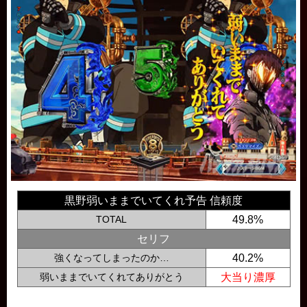
黒野弱いままでいてくれ予告 信頼度
TOTAL
49.8%
セリフ
強くなってしまったのか…
40.2%
弱いままでいてくれてありがとう
大当り濃厚