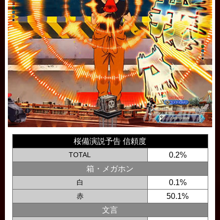
桜備演説予告 信頼度
TOTAL
0.2%
箱・メガホン
白
0.1%
赤
50.1%
文言