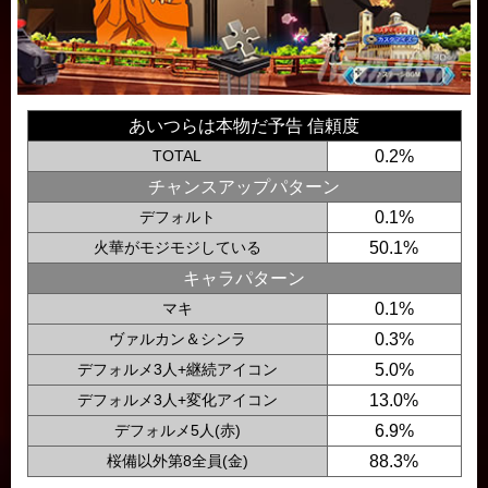
あいつらは本物だ予告 信頼度
TOTAL
0.2%
チャンスアップパターン
デフォルト
0.1%
火華がモジモジしている
50.1%
キャラパターン
マキ
0.1%
ヴァルカン＆シンラ
0.3%
デフォルメ3人+継続アイコン
5.0%
デフォルメ3人+変化アイコン
13.0%
デフォルメ5人(赤)
6.9%
桜備以外第8全員(金)
88.3%