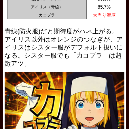
アイリス（青線）
85.7%
カコブラ
大当り濃厚
青線(防火服)だと期待度がハネ上がる。
アイリス以外はオレンジのつなぎが、ア
イリスはシスター服がデフォルト扱いに
なる。シスター服でも「力コブラ」は超
激アツ。