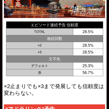
エピソード連続予告 信頼度
TOTAL
28.5%
連続回数
×2
28.5%
×3
28.5%
文字色
デフォルト
25.3%
赤
56.7%
×2止まりでも×3まで発展しても信頼度は
変わらない。