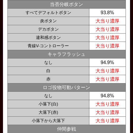
当否分岐ボタン
すべてデフォルトボタン
93.8%
炎ボタン
大当り濃厚
デカボタン
大当り濃厚
違和感ボタン
大当り濃厚
青線V-コントローラー
大当り濃厚
キャラフラッシュ
なし
94.9%
白
大当り濃厚
赤
大当り濃厚
ロゴ役物可動パターン
なし
94.8%
小落下(白)
大当り濃厚
大落下(赤)
大当り濃厚
小落下から大落下
大当り濃厚
仲間参戦