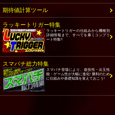
期待値計算ツール
ラッキートリガー特集
ラッキートリガーの仕組みから機種別
詳細情報まで、すべてを暴くコンプリ
ート特集!!
スマパチ総力特集
スマパチ登場により、遊技性・出玉性
能・ゲーム性が大幅に進化! 勝利のため
に仕組みや基礎知識を覚えておこう!