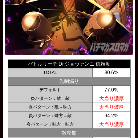
バトルリーチ Dr.ジョヴァンニ 信頼度
TOTAL
80.6%
先制煽り
デフォルト
77.0%
炎パターン：敵→敵
大当り濃厚
炎パターン：敵→味方
大当り濃厚
炎パターン：味方→敵
94.2%
炎パターン：味方→味方
大当り濃厚
敵攻撃