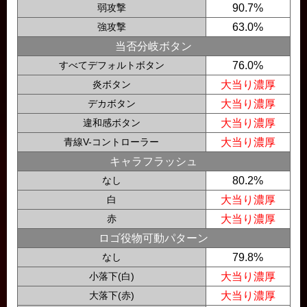
弱攻撃
90.7%
強攻撃
63.0%
当否分岐ボタン
すべてデフォルトボタン
76.0%
炎ボタン
大当り濃厚
デカボタン
大当り濃厚
違和感ボタン
大当り濃厚
青線V-コントローラー
大当り濃厚
キャラフラッシュ
なし
80.2%
白
大当り濃厚
赤
大当り濃厚
ロゴ役物可動パターン
なし
79.8%
小落下(白)
大当り濃厚
大落下(赤)
大当り濃厚