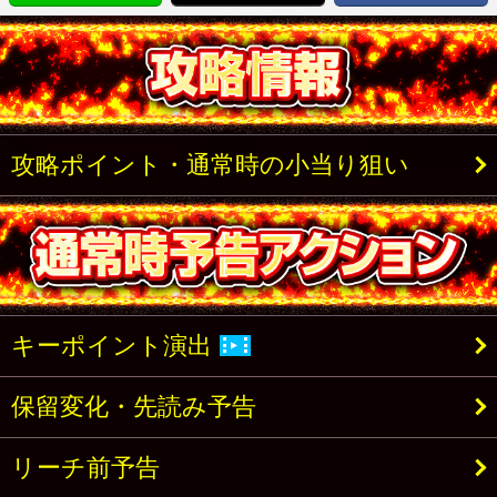
攻略ポイント・通常時の小当り狙い
キーポイント演出
▲
保留変化・先読み予告
リーチ前予告