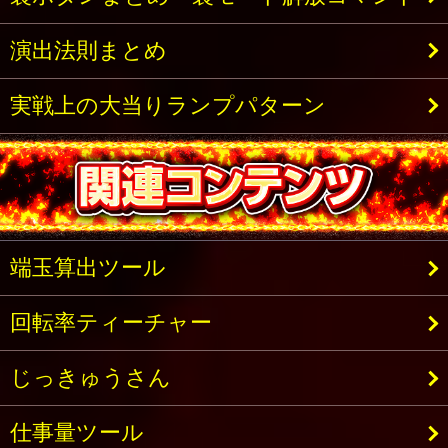
演出法則まとめ
実戦上の大当りランプパターン
端玉算出ツール
回転率ティーチャー
じっきゅうさん
仕事量ツール