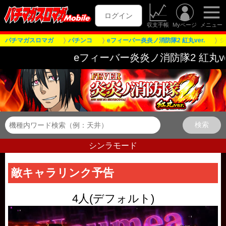
ログイン
収支手帳
Myページ
メニュー
パチマガスロマガ
パチンコ
eフィーバー炎炎ノ消防隊2 紅丸ver.
シ
炎炎ノ消防隊2 紅丸ver.
シンラモード
敵キャラリンク予告
4人(デフォルト)