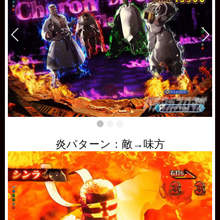
炎パターン：敵→味方