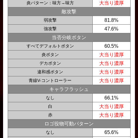
炎パターン：味方→味方
大当り濃厚
敵攻撃
弱攻撃
81.8%
強攻撃
47.6%
当否分岐ボタン
すべてデフォルトボタン
60.5%
炎ボタン
大当り濃厚
デカボタン
大当り濃厚
違和感ボタン
大当り濃厚
青線V-コントローラー
大当り濃厚
キャラフラッシュ
なし
66.1%
白
大当り濃厚
赤
大当り濃厚
ロゴ役物可動パターン
なし
65.6%