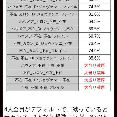
ハウメア_不在_Dr.ジョヴァンニ_フレイル
74.3%
不在_カロン_Dr.ジョヴァンニ_フレイル
81.8%
ハウメア_カロン_不在_不在
64.5%
ハウメア_不在_Dr.ジョヴァンニ_不在
69.5%
ハウメア_不在_不在_フレイル
69.7%
不在_カロン_Dr.ジョヴァンニ_不在
73.4%
不在_カロン_不在_フレイル
74.9%
不在_不在_Dr.ジョヴァンニ_フレイル
85.6%
ハウメア_不在_不在_不在
大当り濃厚
不在_カロン_不在_不在
大当り濃厚
不在_不在_Dr.ジョヴァンニ_不在
大当り濃厚
不在_不在_不在_フレイル
大当り濃厚
4人全員がデフォルトで、減っていると
チャンス。1人なら超激アツだ。3～2人