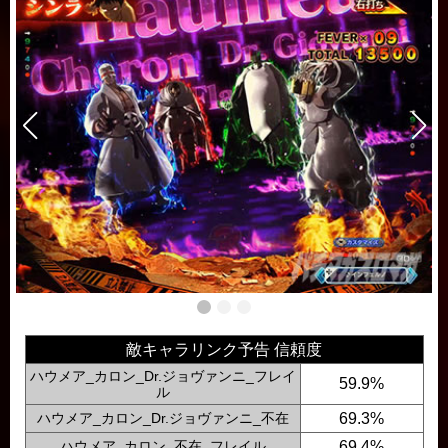
敵キャラリンク予告 信頼度
ハウメア_カロン_Dr.ジョヴァンニ_フレイ
59.9%
ル
ハウメア_カロン_Dr.ジョヴァンニ_不在
69.3%
ハウメア_カロン_不在_フレイル
69.4%