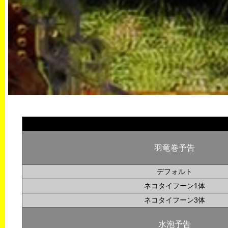
羽竜巻予告
デフォルト
ネコタイフーン1体
ネコタイフーン3体
水泡予告