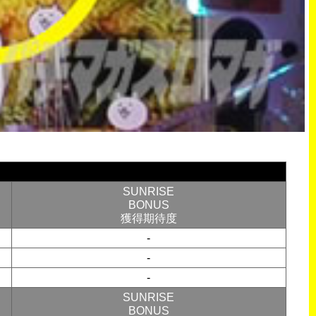
SUNRISE
BONUS
獲得期待度
-
-
-
SUNRISE
BONUS