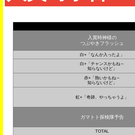
入賞時神様の
つぶやきフラッシュ
白+「なんか入ったよ」
白+「チャンスかもね～
知らないけど」
赤+「熱いかもね～
知らないけど」
虹+「奇跡、やっちゃうよ」
ガマトト探検隊予告
TOTAL