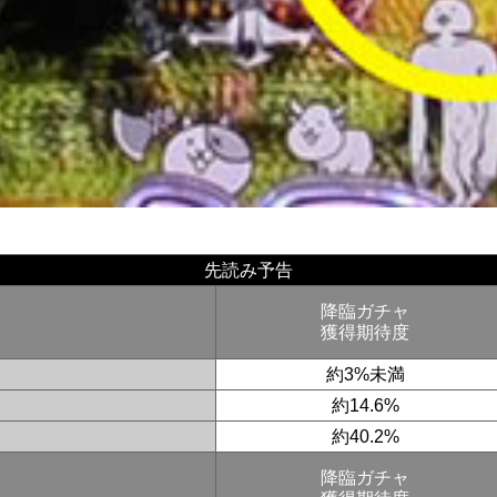
先読み予告
降臨ガチャ
獲得期待度
約3%未満
約14.6%
約40.2%
降臨ガチャ