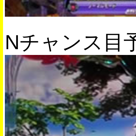
Nチャンス目