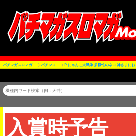
パチマガスロマガ
パチンコ
P にゃんこ大戦争 多様性のネコ 神さまにおまか
入賞時予告