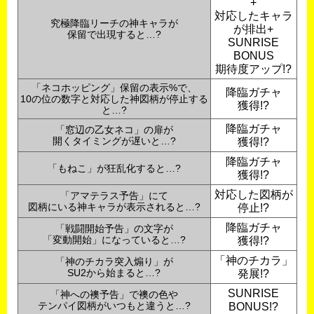
+
対応したキャラ
究極降臨リーチの神キャラが
が排出+
保留で出現すると…?
SUNRISE
BONUS
期待度アップ!?
「ネコホッピング」保留の表示%で、
降臨ガチャ
10の位の数字と対応した神図柄が停止する
獲得!?
と…?
降臨ガチャ
「窓辺の乙女ネコ」の扉が
開くタイミングが遅いと…?
獲得!?
降臨ガチャ
「もねこ」が狂乱化すると…?
獲得!?
対応した図柄が
「アマテラス予告」にて
図柄にいる神キャラが表示されると…?
停止!?
降臨ガチャ
「戦闘開始予告」の文字が
「変動開始」になっていると…?
獲得!?
「神のチカラ」
「神のチカラ突入煽り」が
SU2から始まると…?
発展!?
SUNRISE
「神への襖予告」で襖の色や
テンパイ図柄がいつもと違うと…?
BONUS!?