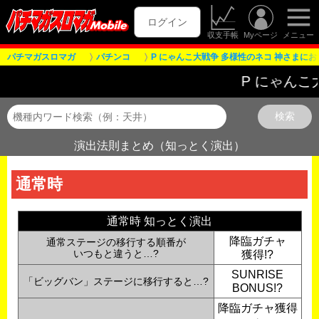
ログイン
収支手帳
Myページ
メニュー
パチマガスロマガ
パチンコ
P にゃんこ大戦争 多様性のネコ 神さまにおまか
P にゃんこ大戦争 多様
演出法則まとめ（知っとく演出）
通常時
通常時 知っとく演出
降臨ガチャ
通常ステージの移行する順番が
いつもと違うと…?
獲得!?
SUNRISE
「ビッグバン」ステージに移行すると…?
BONUS!?
降臨ガチャ獲得