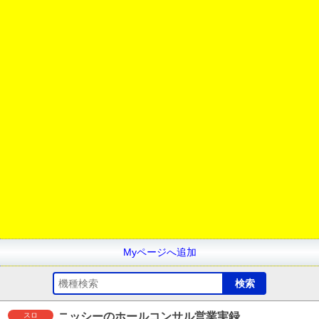
Myページへ追加
ニッシーのホールコンサル営業実録
スロ