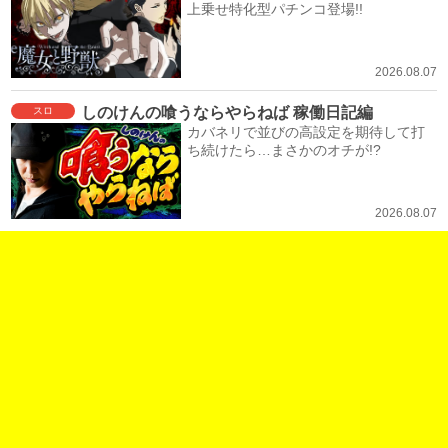
上乗せ特化型パチンコ登場!!
2026.08.07
しのけんの喰うならやらねば 稼働日記編
スロ
カバネリで並びの高設定を期待して打
ち続けたら…まさかのオチが!?
2026.08.07