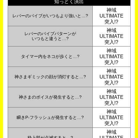
知っとく演出
神域
レバーのバイブがいつもより強いと…?
ULTIMATE
突入!?
神域
レバーのバイブパターンが
ULTIMATE
いつもと違うと…?
突入!?
神域
タイマー内をネコが歩くと…?
ULTIMATE
突入!?
神域
神さまギミックの顔が消灯すると…?
ULTIMATE
突入!?
神域
神さまのボイスが発生すると…?
ULTIMATE
突入!?
神域
瞬きP-フラッシュが発生すると…?
ULTIMATE
突入!?
神域
枠上部が点滅すると…?
ULTIMATE