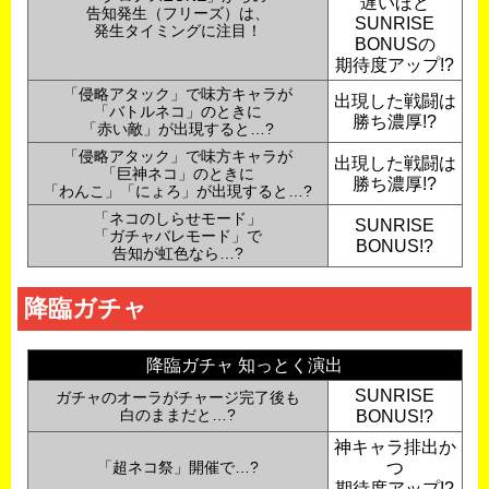
遅いほど
告知発生（フリーズ）は、
SUNRISE
発生タイミングに注目！
BONUSの
期待度アップ!?
「侵略アタック」で味方キャラが
出現した戦闘は
「バトルネコ」のときに
勝ち濃厚!?
「赤い敵」が出現すると…?
「侵略アタック」で味方キャラが
出現した戦闘は
「巨神ネコ」のときに
勝ち濃厚!?
「わんこ」「にょろ」が出現すると…?
「ネコのしらせモード」
SUNRISE
「ガチャバレモード」で
BONUS!?
告知が虹色なら…?
降臨ガチャ
降臨ガチャ 知っとく演出
SUNRISE
ガチャのオーラがチャージ完了後も
白のままだと…?
BONUS!?
神キャラ排出か
「超ネコ祭」開催で…?
つ
期待度アップ!?