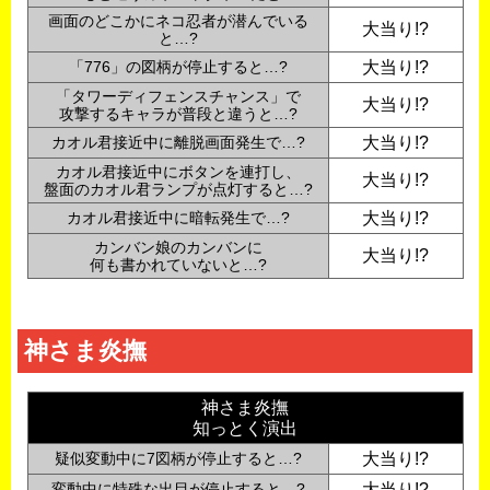
画面のどこかにネコ忍者が潜んでいる
大当り!?
と…?
「776」の図柄が停止すると…?
大当り!?
「タワーディフェンスチャンス」で
大当り!?
攻撃するキャラが普段と違うと…?
カオル君接近中に離脱画面発生で…?
大当り!?
カオル君接近中にボタンを連打し、
大当り!?
盤面のカオル君ランプが点灯すると…?
カオル君接近中に暗転発生で…?
大当り!?
カンバン娘のカンバンに
大当り!?
何も書かれていないと…?
神さま炎撫
神さま炎撫
知っとく演出
疑似変動中に7図柄が停止すると…?
大当り!?
変動中に特殊な出目が停止すると…?
大当り!?