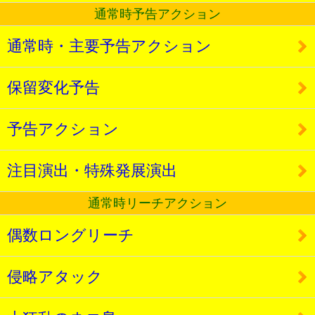
通常時予告アクション
通常時・主要予告アクション
保留変化予告
予告アクション
注目演出・特殊発展演出
通常時リーチアクション
偶数ロングリーチ
侵略アタック