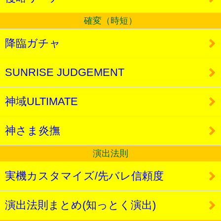
確変（時短）
降臨ガチャ
SUNRISE JUDGEMENT
神域ULTIMATE
神さま炎撫
演出法則
実機カスタマイズ/先バレ信頼度
演出法則まとめ(知っとく演出)