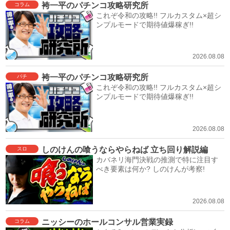
袴一平のパチンコ攻略研究所
コラム
これぞ令和の攻略!! フルカスタム×超シ
ンプルモードで期待値爆稼ぎ!!
2026.08.08
袴一平のパチンコ攻略研究所
パチ
これぞ令和の攻略!! フルカスタム×超シ
ンプルモードで期待値爆稼ぎ!!
2026.08.08
しのけんの喰うならやらねば 立ち回り解説編
スロ
カバネリ海門決戦の推測で特に注目す
べき要素は何か? しのけんが考察!
2026.08.08
ニッシーのホールコンサル営業実録
コラム