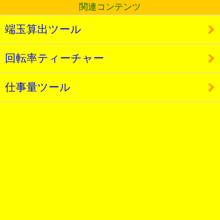
関連コンテンツ
端玉算出ツール
回転率ティーチャー
仕事量ツール