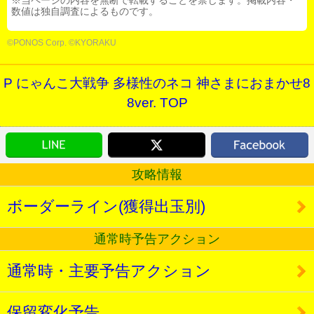
※当ページの内容を無断で転載することを禁じます。掲載内容・
数値は独自調査によるものです。
©PONOS Corp. ©KYORAKU
P にゃんこ大戦争 多様性のネコ 神さまにおまかせ8
8ver. TOP
攻略情報
ボーダーライン(獲得出玉別)
通常時予告アクション
通常時・主要予告アクション
保留変化予告