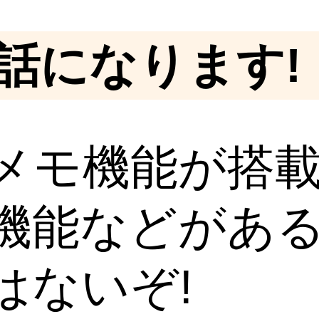
話になります!
メモ機能が搭
機能などがあ
はないぞ!