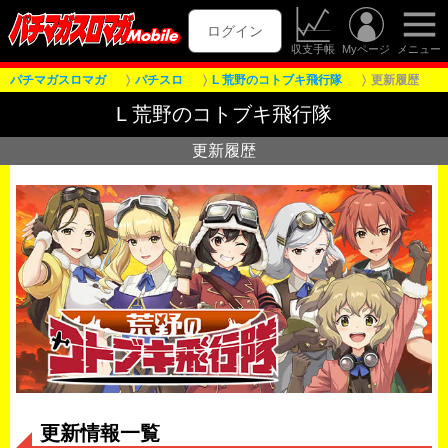
ログイン
収支手帳
Myページ
メニュー
パチマガスロマガ
パチスロ
L 荒野のコトブキ飛行隊
更新履歴
L 荒野のコトブキ飛行隊
更新履歴
更新情報一覧