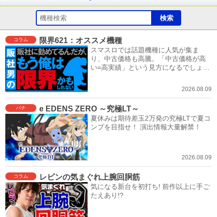
限界621：オススメ機種
コラム
スマスロでは話題機種に人気が集ま
り、中古価格も高騰。「中古価格が高
い=高実績」という見方になるでしょ
う。
2026.08.09
e EDENS ZERO ～究極LT～
パチ
夏休みは期待差玉2万発の究極LTで夏コ
ンプを目指せ！ 演出情報大量解禁！
2026.08.09
レビンの気まぐれ上腕回胴筋
コラム
気になる新台を初打ち! 前作以上に手ご
たえあり!?