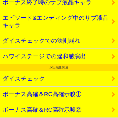
ボーナス終了時のサブ液晶キャラ
エピソード&エンディング中のサブ液晶
キャラ
ダイスチェックでの法則崩れ
ハワイステージでの違和感演出
演出法則関連
ダイスチェック
ボーナス高確＆RC高確示唆①
ボーナス高確＆RC高確示唆②