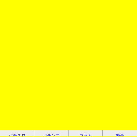
パチスロ
パチンコ
コラム
動画