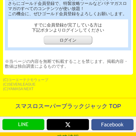
さらにゴールド会員登録で、特製攻略ツールなどパチマガスロ
マガのすべてのコンテンツが使い放題！
この機会に、ぜひゴールド会員登録をよろしくお願いします。
すでに会員登録が完了している方は
下記ボタンよりログインしてください
ログイン
※当ページの内容を無断で転載することを禁じます。掲載内容・
数値は独自調査によるものです。
(C)コーエーテクモウェーブ
(C)SEVENLEAGUE
(C)YAMASA NEXT
スマスロスーパーブラックジャック TOP