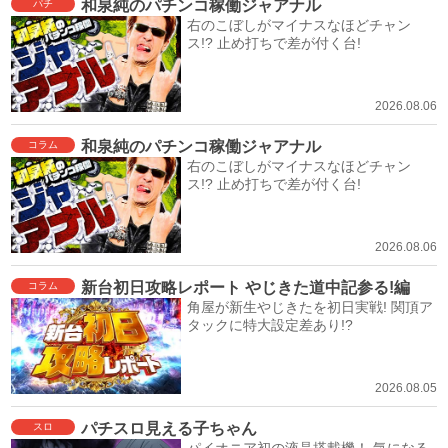
和泉純のパチンコ稼働ジャアナル
パチ
右のこぼしがマイナスなほどチャン
ス!? 止め打ちで差が付く台!
2026.08.06
和泉純のパチンコ稼働ジャアナル
コラム
右のこぼしがマイナスなほどチャン
ス!? 止め打ちで差が付く台!
2026.08.06
新台初日攻略レポート やじきた道中記参る!編
コラム
角屋が新生やじきたを初日実戦! 関頂ア
タックに特大設定差あり!?
2026.08.05
パチスロ見える子ちゃん
スロ