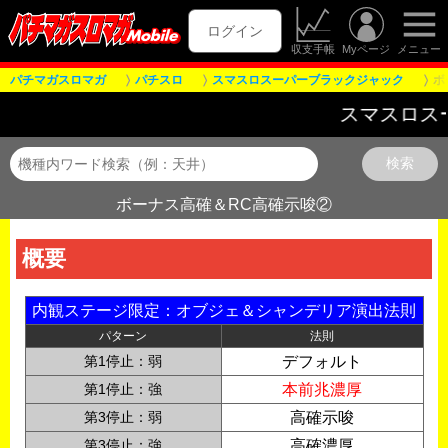
ログイン
収支手帳
Myページ
メニュー
パチマガスロマガ
パチスロ
スマスロスーパーブラックジャック
ボ
スマスロスーパー
ボーナス高確＆RC高確示唆②
概要
内観ステージ限定：オブジェ＆シャンデリア演出法則
パターン
法則
第1停止：弱
デフォルト
第1停止：強
本前兆濃厚
第3停止：弱
高確示唆
第3停止：強
高確濃厚