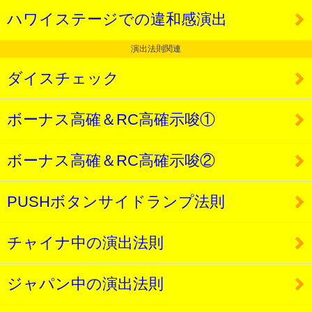
ハワイステージでの違和感演出
演出法則関連
ダイスチェック
ボーナス高確＆RC高確示唆①
ボーナス高確＆RC高確示唆②
PUSHボタンサイドランプ法則
チャイナ中の演出法則
ジャパン中の演出法則