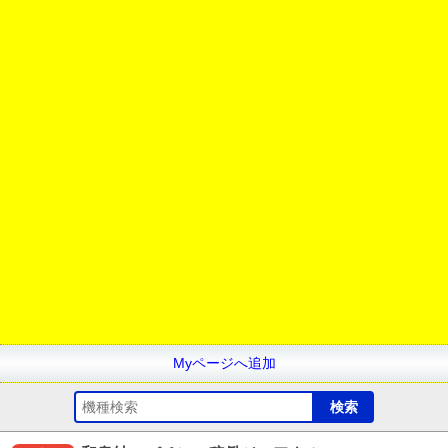
Myページへ追加