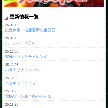
更新情報一覧
26.01.15
設定判別・推測要素の重要度
26.01.13
ホールデータ分析
25.12.08
究極ハラキリチャレンジ
25.12.08
ハラキリチャレンジ
25.12.08
ハラキリドライブ
25.11.25
電脳ゾーン終了時のボイス
25.11.25