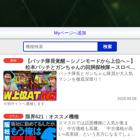
Myページへ追加
【バッチ隊長覚醒～シノンモードから上位へ～】
動画
松本バッチとガンちゃんの回胴探検隊～スロベン
チャー～ #16≪スロット ソードアート・オンライ
バッチ隊長とガンちゃん隊員が大人気
マシンを徹底深堀り！
ンⅡ≫
2026.08.09
※別サイトへ遷移します
限界621：オススメ機種
コラム
スマスロでは話題機種に人気が集ま
り、中古価格も高騰。「中古価格が高
い=高実績」という見方になるでしょ
う。