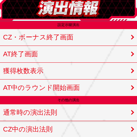
設定示唆演出
CZ・ボーナス終了画面
AT終了画面
獲得枚数表示
AT中のラウンド開始画面
その他の演出
通常時の演出法則
CZ中の演出法則