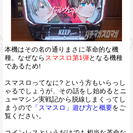
本機はその名の通りまさに革命的な機
種。なぜなら
スマスロ第1弾
となる機種
であるため!
スマスロってなに? という方もいらっし
ゃるでしょうが、その話をし始めるとニ
ューマシン実戦記から脱線しまくってし
まうので
「スマスロ」遊び方と概要
をご
覧ください。
コインレスというだけでも相当な革命な