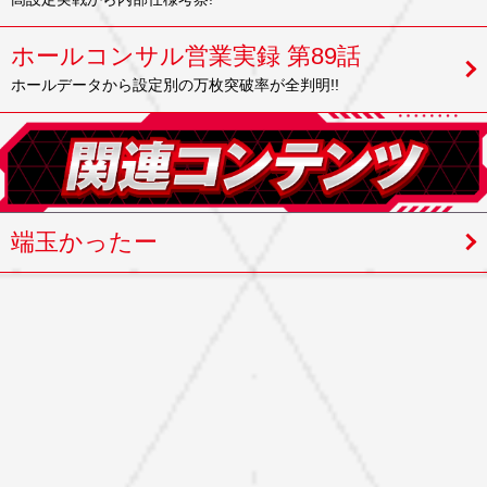
ホールコンサル営業実録 第89話
ホールデータから設定別の万枚突破率が全判明!!
端玉かったー