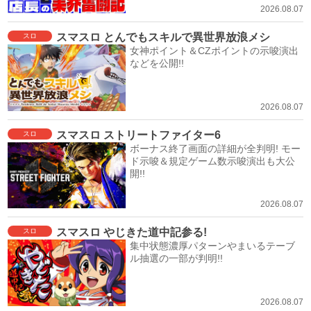
2026.08.07
スマスロ とんでもスキルで異世界放浪メシ
スロ
女神ポイント＆CZポイントの示唆演出
などを公開!!
2026.08.07
スマスロ ストリートファイター6
スロ
ボーナス終了画面の詳細が全判明! モー
ド示唆＆規定ゲーム数示唆演出も大公
開!!
2026.08.07
スマスロ やじきた道中記参る!
スロ
集中状態濃厚パターンやまいるテーブ
ル抽選の一部が判明!!
2026.08.07