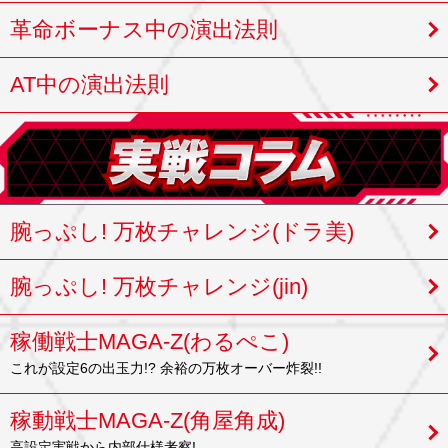
革命ボーナス中の演出法則
AT中の演出法則
腕っぷし! 万枚チャレンジ(ドラ美)
腕っぷし! 万枚チャレンジ(jin)
稼働戦士MAGA-Z(わるぺこ)
これが設定6の出玉力!? 余裕の万枚オーバー炸裂!!
稼動戦士MAGA-Z(角屋角成)
高設定実戦から内部仕様考察!