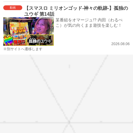
【スマスロ ミリオンゴッド-神々の軌跡-】孤独の
動画
ユウギ 第14話
某番組をオマージュ!? 内田（わるぺ
こ）が気の向くまま遊技を楽しむ！
2026.08.06
※別サイトへ遷移します