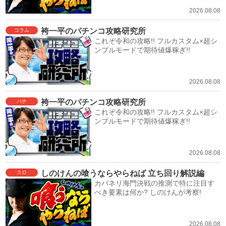
2026.08.08
袴一平のパチンコ攻略研究所
コラム
これぞ令和の攻略!! フルカスタム×超シ
ンプルモードで期待値爆稼ぎ!!
2026.08.08
袴一平のパチンコ攻略研究所
パチ
これぞ令和の攻略!! フルカスタム×超シ
ンプルモードで期待値爆稼ぎ!!
2026.08.08
しのけんの喰うならやらねば 立ち回り解説編
スロ
カバネリ海門決戦の推測で特に注目す
べき要素は何か? しのけんが考察!
2026.08.08