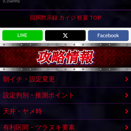
(C)Sammy
回胴黙示録 カイジ 狂宴 TOP
朝イチ・設定変更
設定判別・推測ポイント
天井・ヤメ時
有利区間・ツラヌキ要素