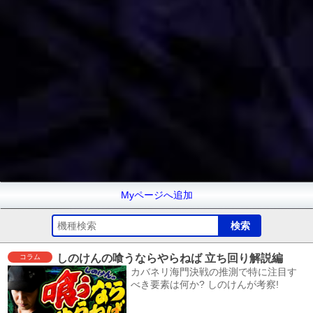
Myページへ追加
しのけんの喰うならやらねば 立ち回り解説編
コラム
カバネリ海門決戦の推測で特に注目す
べき要素は何か? しのけんが考察!