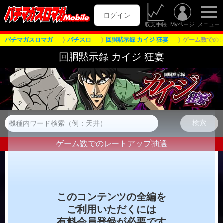
ログイン
収支手帳
Myページ
メニュー
パチマガスロマガ
パチスロ
回胴黙示録 カイジ 狂宴
ゲーム数での
回胴黙示録 カイジ 狂宴
ゲーム数でのレートアップ抽選
このコンテンツの全編を
ご利用いただくには
有料会員登録が必要です