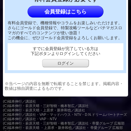
会員登録はこちら
有料会員登録で、機種情報やコラムをお楽しみいただけます。
さらにゴールド会員登録で、特製攻略ツールなどパチマガスロ
マガのすべてのコンテンツが使い放題！
この機会に、ぜひゴールド会員登録をよろしくお願いします。
すでに会員登録が完了している方は
下記ボタンよりログインしてください
ログイン
※当ページの内容を無断で転載することを禁じます。掲載内容・
数値は独自調査によるものです。
(C)福本伸行／講談社
(C)福本伸行・萩原天晴・三好智樹・橋本智広／講談社
(C)福本伸行・萩原天晴・上原求・新井和也／講談社
(C)福本伸行／講談社・VAP・マッドハウス・NTV・D.N.ドリームパートナーズ
(C)福本伸行／講談社・VAP・NTV
(C)福本伸行・萩原天晴・三好智樹・橋本智広／講談社・帝愛グループ 広報部
(C)福本伸行・萩原天晴 ・上原求・新井和也／講談社・ 帝愛グループ 広報部