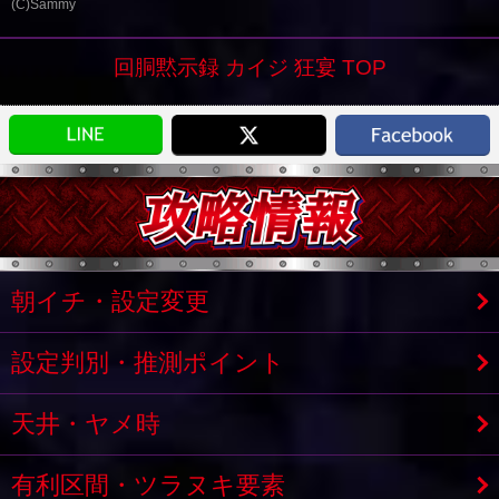
(C)Sammy
回胴黙示録 カイジ 狂宴 TOP
朝イチ・設定変更
設定判別・推測ポイント
天井・ヤメ時
有利区間・ツラヌキ要素