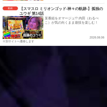
【スマスロ ミリオンゴッド-神々の軌跡-】孤独の
動画
ユウギ 第14話
某番組をオマージュ!? 内田（わるぺ
こ）が気の向くまま遊技を楽しむ！
2026.08.06
※別サイトへ遷移します