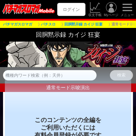
ログイン
収支手帳
Myページ
メニュー
パチマガスロマガ
パチスロ
回胴黙示録 カイジ 狂宴
通常モード示
回胴黙示録 カイジ 狂宴
通常モード示唆演出
このコンテンツの全編を
ご利用いただくには
有料会員登録が必要です