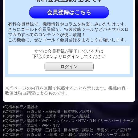
会員登録はこちら
有料会員登録で、機種情報やコラムをお楽しみいただけます。
さらにゴールド会員登録で、特製攻略ツールなどパチマガスロ
マガのすべてのコンテンツが使い放題！
この機会に、ぜひゴールド会員登録をよろしくお願いします。
すでに会員登録が完了している方は
下記ボタンよりログインしてください
ログイン
※当ページの内容を無断で転載することを禁じます。掲載内容・
数値は独自調査によるものです。
(C)福本伸行／講談社
(C)福本伸行・萩原天晴・三好智樹・橋本智広／講談社
(C)福本伸行・萩原天晴・上原求・新井和也／講談社
(C)福本伸行／講談社・VAP・マッドハウス・NTV・D.N.ドリームパートナーズ
(C)福本伸行／講談社・VAP・NTV
(C)福本伸行・萩原天晴・三好智樹・橋本智広／講談社・帝愛グループ 広報部
(C)福本伸行・萩原天晴 ・上原求・新井和也／講談社・ 帝愛グループ 広報部