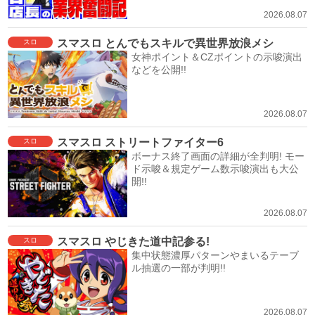
2026.08.07
スマスロ とんでもスキルで異世界放浪メシ
スロ
女神ポイント＆CZポイントの示唆演出
などを公開!!
2026.08.07
スマスロ ストリートファイター6
スロ
ボーナス終了画面の詳細が全判明! モー
ド示唆＆規定ゲーム数示唆演出も大公
開!!
2026.08.07
スマスロ やじきた道中記参る!
スロ
集中状態濃厚パターンやまいるテーブ
ル抽選の一部が判明!!
2026.08.07