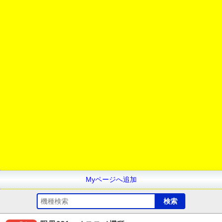
Myページへ追加