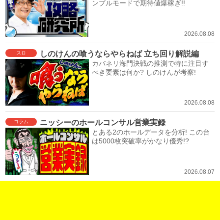
ンプルモードで期待値爆稼ぎ!!
2026.08.08
しのけんの喰うならやらねば 立ち回り解説編
スロ
カバネリ海門決戦の推測で特に注目す
べき要素は何か? しのけんが考察!
2026.08.08
ニッシーのホールコンサル営業実録
コラム
とある2のホールデータを分析! この台
は5000枚突破率がかなり優秀!?
2026.08.07