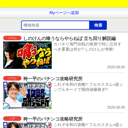
Myページへ追加
しのけんの喰うならやらねば 立ち回り解説編
コラム
カバネリ海門決戦の推測で特に注目す
べき要素は何か? しのけんが考察!
2026.08.08
袴一平のパチンコ攻略研究所
コラム
これぞ令和の攻略!! フルカスタム×超シ
ンプルモードで期待値爆稼ぎ!!
2026.08.08
袴一平のパチンコ攻略研究所
パチ
これぞ令和の攻略!! フルカスタム×超シ