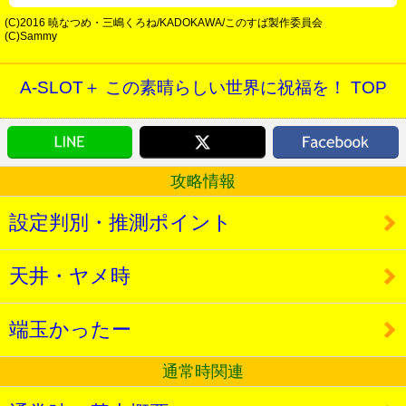
(C)2016 暁なつめ・三嶋くろね/KADOKAWA/このすば製作委員会
(C)Sammy
A-SLOT＋ この素晴らしい世界に祝福を！ TOP
攻略情報
設定判別・推測ポイント
天井・ヤメ時
端玉かったー
通常時関連