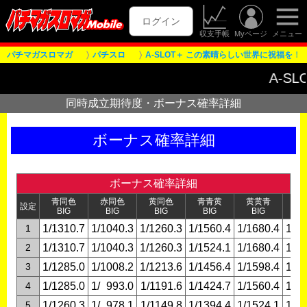
ログイン
収支手帳
Myページ
メニュー
パチマガスロマガ
パチスロ
A-SLOT＋ この素晴らしい世界に祝福を！
A-SLOT
同時成立期待度・ボーナス確率詳細
ボーナス確率詳細
ボーナス確率詳細
青同色
赤同色
黄同色
青青黄
黄黄青
設定
青
BIG
BIG
BIG
BIG
BIG
1
1/1310.7
1/1040.3
1/1260.3
1/1560.4
1/1680.4
1/1
2
1/1310.7
1/1040.3
1/1260.3
1/1524.1
1/1680.4
1/1
3
1/1285.0
1/1008.2
1/1213.6
1/1456.4
1/1598.4
1/1
4
1/1285.0
1/
0
993.0
1/1191.6
1/1424.7
1/1560.4
1/
0
8
5
1/1260.3
1/
0
978.1
1/1149.8
1/1394.4
1/1524.1
1/
0
7