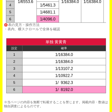
1/6553.6
1/16384.0
1/16384.0
1/1
4
1/5461.3
5
1/4681.1
6
1/4096.0
表の見方・操作方法
・表内、横スクロールで全体を確認
単独 黄黄青
設定
確率
1
1/16384.0
2
1/16384.0
3
1/13107.2
4
1/10922.7
5
1/
0
9362.3
6
1/
0
8192.0
※当ページの内容を無断で転載することを禁じます。掲載内容・数値は
独自調査によるものです。