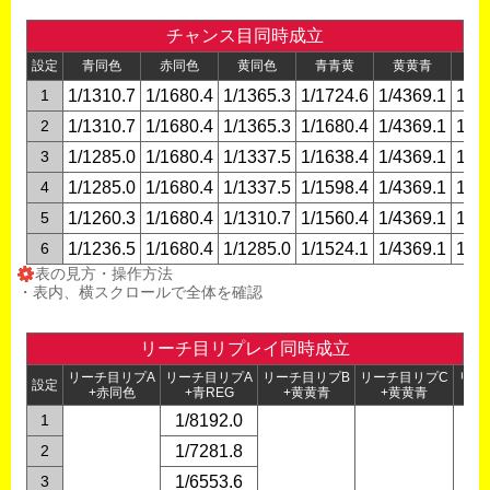
チャンス目同時成立
設定
青同色
赤同色
黄同色
青青黄
黄黄青
青
1
1/1310.7
1/1680.4
1/1365.3
1/1724.6
1/4369.1
1/2
2
1/1310.7
1/1680.4
1/1365.3
1/1680.4
1/4369.1
1/2
3
1/1285.0
1/1680.4
1/1337.5
1/1638.4
1/4369.1
1/2
4
1/1285.0
1/1680.4
1/1337.5
1/1598.4
1/4369.1
1/2
5
1/1260.3
1/1680.4
1/1310.7
1/1560.4
1/4369.1
1/2
6
1/1236.5
1/1680.4
1/1285.0
1/1524.1
1/4369.1
1/2
表の見方・操作方法
・表内、横スクロールで全体を確認
リーチ目リプレイ同時成立
リーチ目リプA
リーチ目リプA
リーチ目リプB
リーチ目リプC
リー
設定
+赤同色
+青REG
+黄黄青
+黄黄青
1
1/8192.0
2
1/7281.8
3
1/6553.6