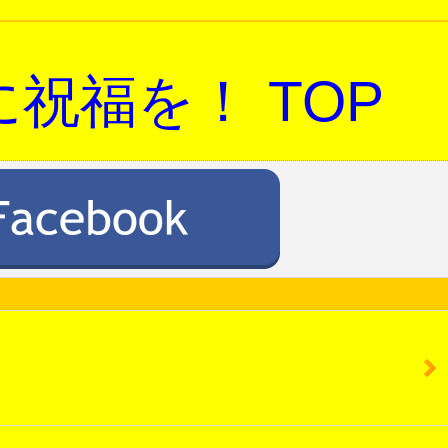
に祝福を！ TOP