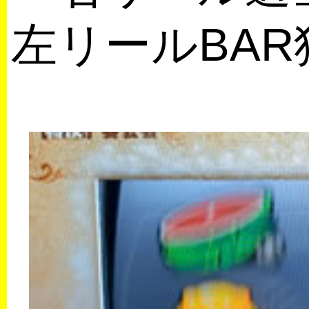
左リールBA