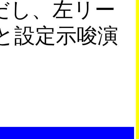
だし、左リー
と設定示唆演