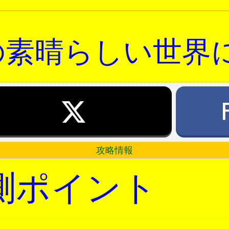
この素晴らしい世界
攻略情報
測ポイント