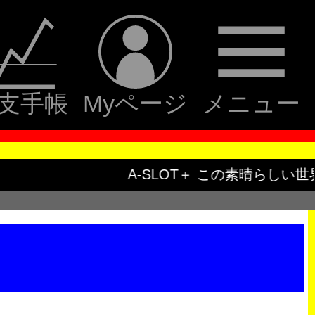
支手帳
Myページ
メニュー
 この素晴らしい世界に祝福を！