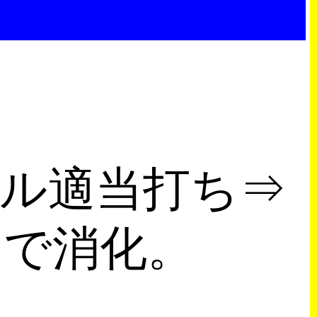
ル適当打ち⇒
ちで消化。