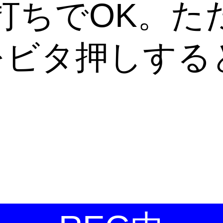
打ちでOK。た
をビタ押しする
。