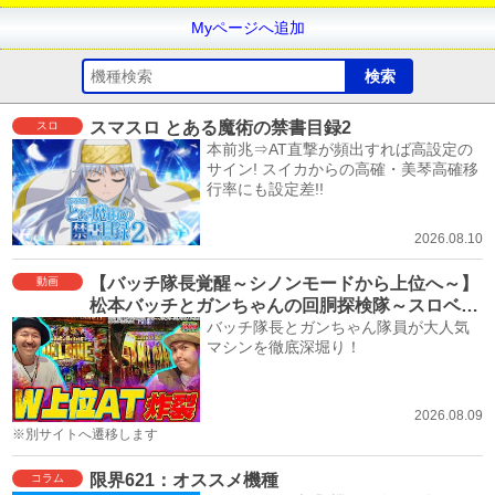
Myページへ追加
スマスロ とある魔術の禁書目録2
スロ
本前兆⇒AT直撃が頻出すれば高設定の
サイン! スイカからの高確・美琴高確移
行率にも設定差!!
2026.08.10
【バッチ隊長覚醒～シノンモードから上位へ～】
動画
松本バッチとガンちゃんの回胴探検隊～スロベン
チャー～ #16≪スロット ソードアート・オンライ
バッチ隊長とガンちゃん隊員が大人気
マシンを徹底深堀り！
ンⅡ≫
2026.08.09
※別サイトへ遷移します
限界621：オススメ機種
コラム