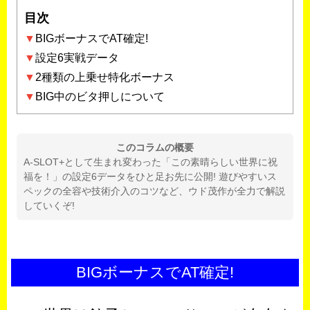
目次
▼
BIGボーナスでAT確定!
▼
設定6実戦データ
▼
2種類の上乗せ特化ボーナス
▼
BIG中のビタ押しについて
このコラムの概要
A-SLOT+として生まれ変わった「この素晴らしい世界に祝
福を！」の設定6データをひと足お先に公開! 遊びやすいス
ペックの全容や技術介入のコツなど、ウド茂作が全力で解説
していくぞ!
BIGボーナスでAT確定!