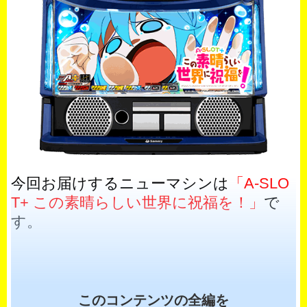
今回お届けするニューマシンは
「A-SLO
T+ この素晴らしい世界に祝福を！」
で
す。
このコンテンツの全編を