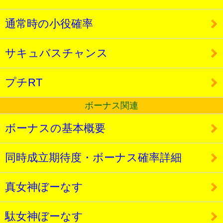
通常時の小役確率
サキュバスチャンス
プチRT
ボーナス関連
ボーナスの基本概要
同時成立期待度・ボーナス確率詳細
真女神ぼーなす
駄女神ぼーなす