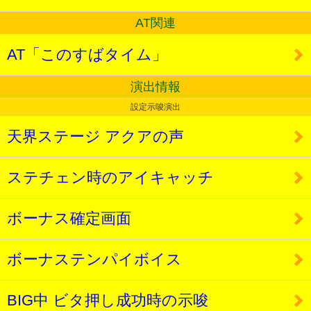
AT関連
AT「このすばタイム」
演出情報
設定示唆演出
天界ステージ アクアの声
ステチェン時のアイキャッチ
ボーナス確定画面
ボーナステンパイボイス
BIG中 ビタ押し成功時の示唆