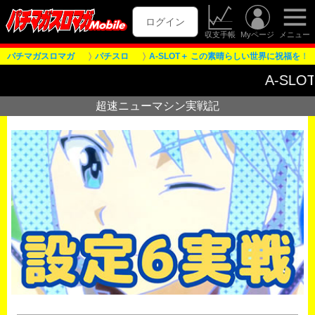
ログイン
収支手帳
Myページ
メニュー
パチマガスロマガ
パチスロ
A-SLOT＋ この素晴らしい世界に祝福を！
A-SLOT＋
超速ニューマシン実戦記