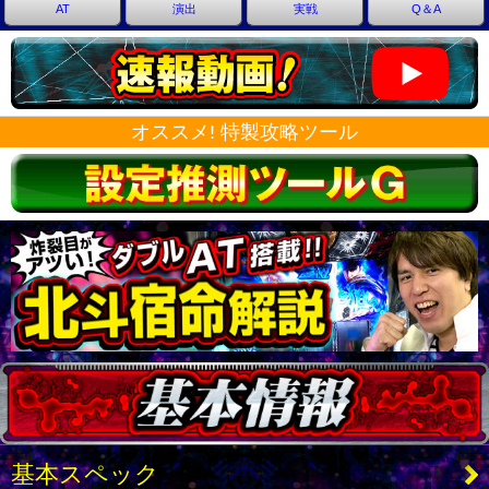
AT
演出
実戦
Q＆A
オススメ! 特製攻略ツール
基本スペック