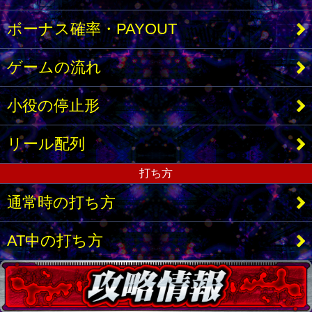
ボーナス確率・PAYOUT
ゲームの流れ
小役の停止形
リール配列
打ち方
通常時の打ち方
AT中の打ち方