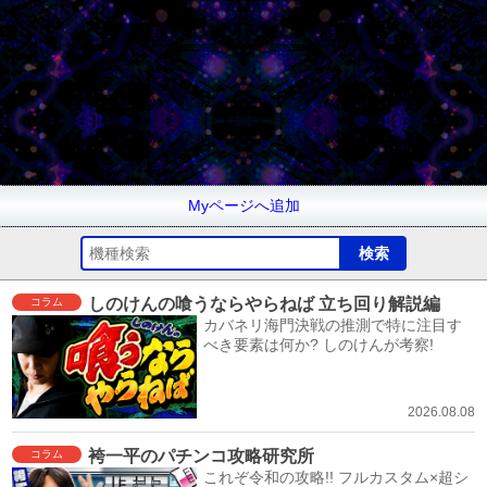
Myページへ追加
しのけんの喰うならやらねば 立ち回り解説編
コラム
カバネリ海門決戦の推測で特に注目す
べき要素は何か? しのけんが考察!
2026.08.08
袴一平のパチンコ攻略研究所
コラム
これぞ令和の攻略!! フルカスタム×超シ