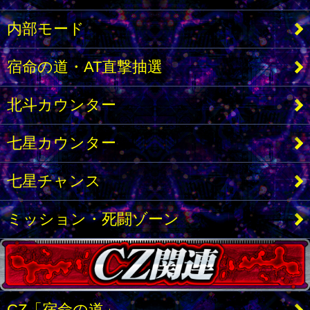
内部モード
宿命の道・AT直撃抽選
北斗カウンター
七星カウンター
七星チャンス
ミッション・死闘ゾーン
CZ「宿命の道」