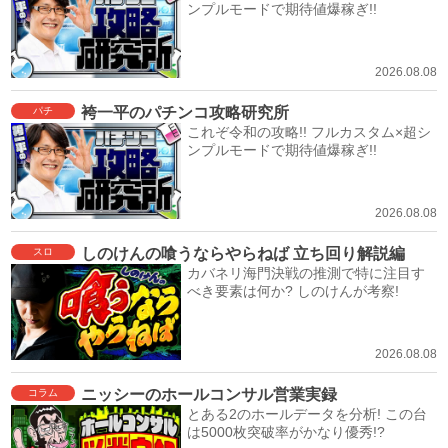
ンプルモードで期待値爆稼ぎ!!
2026.08.08
袴一平のパチンコ攻略研究所
パチ
これぞ令和の攻略!! フルカスタム×超シ
ンプルモードで期待値爆稼ぎ!!
2026.08.08
しのけんの喰うならやらねば 立ち回り解説編
スロ
カバネリ海門決戦の推測で特に注目す
べき要素は何か? しのけんが考察!
2026.08.08
ニッシーのホールコンサル営業実録
コラム
とある2のホールデータを分析! この台
は5000枚突破率がかなり優秀!?