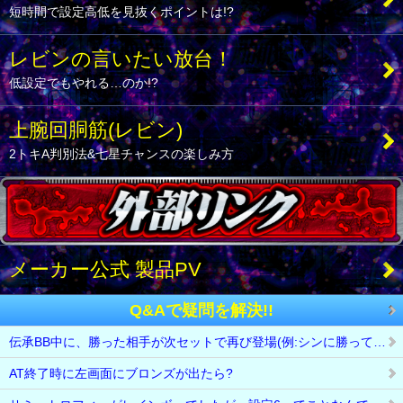
短時間で設定高低を見抜くポイントは!?
レビンの言いたい放台！
低設定でもやれる…のか!?
上腕回胴筋(レビン)
2トキA判別法&七星チャンスの楽しみ方
メーカー公式 製品PV
Q&Aで疑問を解決!!
伝承BB中に、勝った相手が次セットで再び登場(例:シンに勝って、次セット…
AT終了時に左画面にブロンズが出たら?