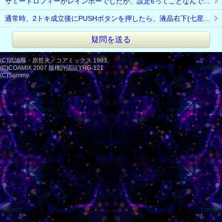
サミートロフィーがレインボーでしたが、設定6ってことなんですか?
通常時、2トキ成立後にPUSHボタンを押したら、液晶右下(七星ランプの下)…
疑問を送る
(C)武論尊・原哲夫／コアミックス 1983,
(C)COAMIX 2007 版権許諾証YRG-121
(C)Sammy