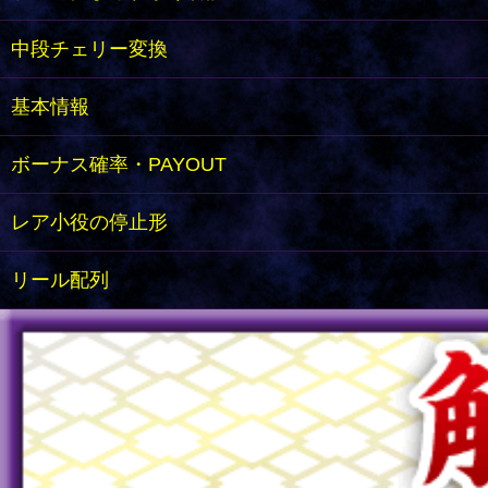
中段チェリー変換
基本情報
ボーナス確率・PAYOUT
レア小役の停止形
リール配列