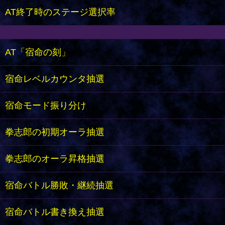
AT終了時のステージ選択率
AT「宿命の刻」
宿命レベルカウンタ抽選
宿命モード振り分け
拳志郎の初期オーラ抽選
拳志郎のオーラ昇格抽選
宿命バトル勝敗・継続抽選
宿命バトル書き換え抽選