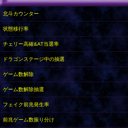
北斗カウンター
状態移行率
チェリー高確&AT当選率
ドラゴンステージ中の抽選
ゲーム数解除
ゲーム数解除抽選
フェイク前兆発生率
前兆ゲーム数振り分け