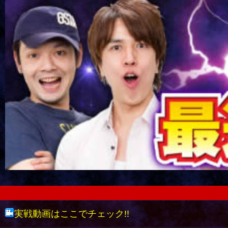
実戦動画はここでチェック!!