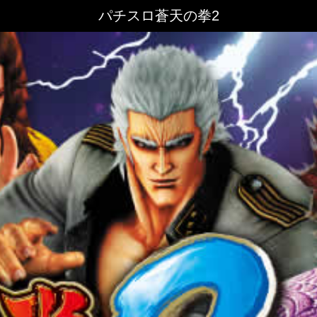
パチスロ蒼天の拳2