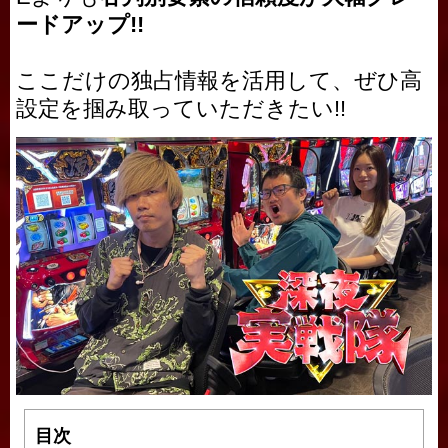
ードアップ!!
ここだけの独占情報を活用して、ぜひ高
設定を掴み取っていただきたい!!
目次