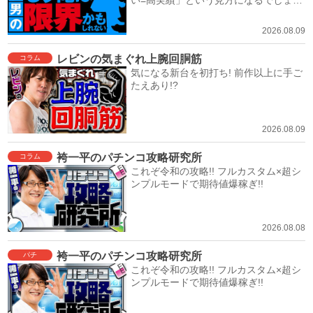
う。
2026.08.09
レビンの気まぐれ上腕回胴筋
コラム
気になる新台を初打ち! 前作以上に手ご
たえあり!?
2026.08.09
袴一平のパチンコ攻略研究所
コラム
これぞ令和の攻略!! フルカスタム×超シ
ンプルモードで期待値爆稼ぎ!!
2026.08.08
袴一平のパチンコ攻略研究所
パチ
これぞ令和の攻略!! フルカスタム×超シ
ンプルモードで期待値爆稼ぎ!!