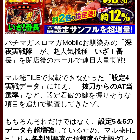
パチマガスロマガMobileお馴染みの「
深
夜実戦隊
」が、超人気機種「
いざ！番
長
」を閉店後のホールで連日大量実戦!
マル秘FILEで掲載できなかった「
設定4
実戦データ
」に加え、「
抜刀からのAT当
選率
」など、設定看破の鍵を握りそうな
項目を追加で調査してきたゾ。
もちろんそれだけではなく、
設定5＆6の
データも超増強
しているため、マル秘FIL
Eよりも
各判別要素の信頼度が大幅グレ