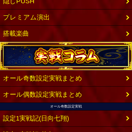
隠しPUSH
プレミアム演出
搭載楽曲
オール奇数設定実戦まとめ
オール偶数設定実戦まとめ
オール奇数設定実戦
設定1実戦記(日向七翔)