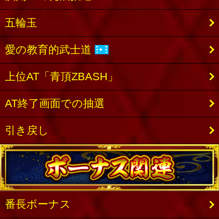
五輪玉
愛の教育的武士道
▲
上位AT「青頂ZBASH」
AT終了画面での抽選
引き戻し
番長ボーナス