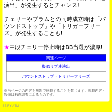
演出」が発生するとチャンス!
チェリーやプラムとの同時成立時は「バ
ウンドストップ」や「トリガーフリー
ズ」が発生することも!
★
中段チェリー停止時はBB当選が濃厚!
関連ページ
擬似リプ連演出
バウンドストップ・トリガーフリーズ
※当ページの内容を無断で転載することを禁じます。掲載内容・
数値は独自調査によるものです。
SEIRYU TM