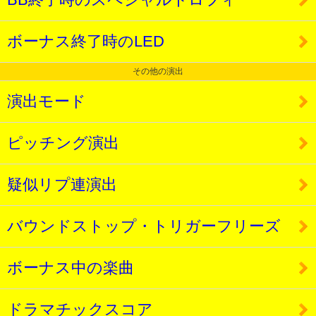
ボーナス終了時のLED
その他の演出
演出モード
ピッチング演出
疑似リプ連演出
バウンドストップ・トリガーフリーズ
ボーナス中の楽曲
ドラマチックスコア