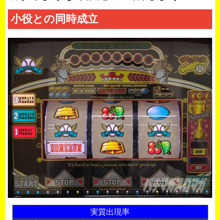
小役との同時成立
実質出現率