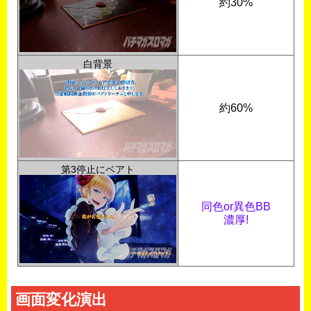
約30%
白背景
約60%
第3停止にベアト
同色or異色BB
濃厚!
画面変化演出