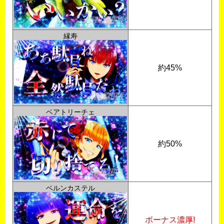
縁寿
約45%
ベアトリーチェ
約50%
ベルンカステル
ボーナス濃厚!