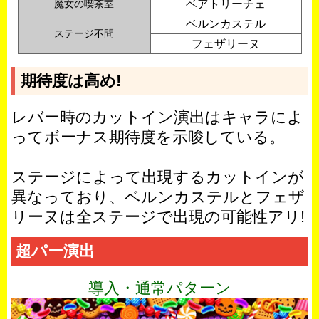
魔女の喫茶室
ベアトリーチェ
ベルンカステル
ステージ不問
フェザリーヌ
期待度は高め!
レバー時のカットイン演出はキャラによ
ってボーナス期待度を示唆している。
ステージによって出現するカットインが
異なっており、ベルンカステルとフェザ
リーヌは全ステージで出現の可能性アリ!
超パー演出
導入・通常パターン