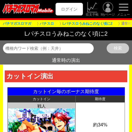
ログイン
収支手帳
Myページ
メニュー
パチマガスロマガ
パチスロ
Lパチスロうみねこのなく頃に2
通常時
Lパチスロうみねこのなく頃に2
通常時の演出
カットイン演出
カットイン毎のボーナス期待度
カットイン
期待度
戦人
約34%