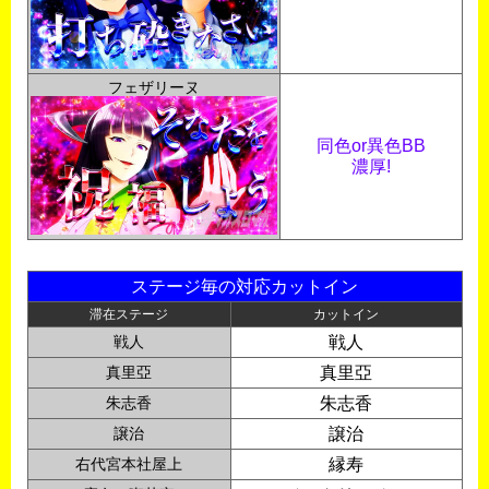
フェザリーヌ
同色or異色BB
濃厚!
ステージ毎の対応カットイン
滞在ステージ
カットイン
戦人
戦人
真里亞
真里亞
朱志香
朱志香
譲治
譲治
右代宮本社屋上
縁寿