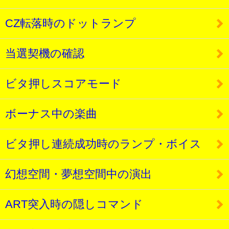
CZ転落時のドットランプ
当選契機の確認
ビタ押しスコアモード
ボーナス中の楽曲
ビタ押し連続成功時のランプ・ボイス
幻想空間・夢想空間中の演出
ART突入時の隠しコマンド