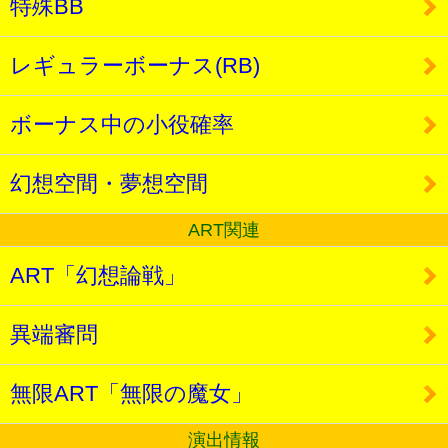
特殊BB
レギュラーボーナス(RB)
ボーナス中の小役確率
幻想空間・夢想空間
ART関連
ART「幻想論戦」
異端審問
無限ART「無限の魔女」
演出情報