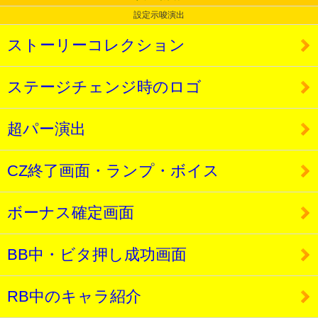
設定示唆演出
ストーリーコレクション
ステージチェンジ時のロゴ
超パー演出
CZ終了画面・ランプ・ボイス
ボーナス確定画面
BB中・ビタ押し成功画面
RB中のキャラ紹介