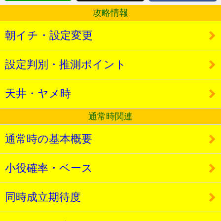
攻略情報
朝イチ・設定変更
設定判別・推測ポイント
天井・ヤメ時
通常時関連
通常時の基本概要
小役確率・ベース
同時成立期待度