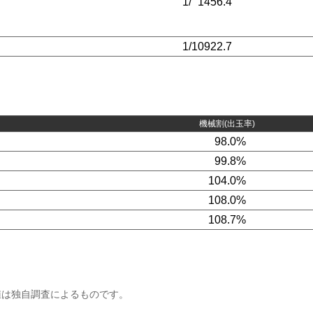
1/
0
1456.4
1/10922.7
機械割(出玉率)
0
98.0%
0
99.8%
104.0%
108.0%
108.7%
値は独自調査によるものです。