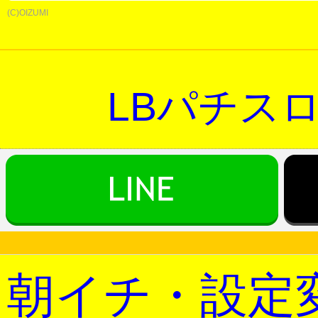
(C)OIZUMI
LBパチスロ
朝イチ・設定