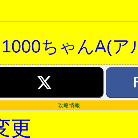
1000ちゃんA(アル
攻略情報
変更