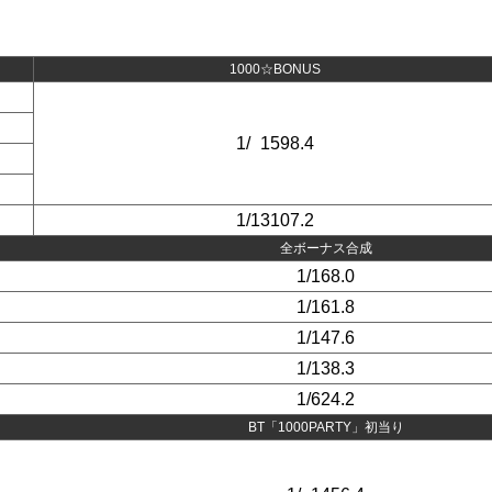
1000☆BONUS
1/
0
1598.4
1/13107.2
全ボーナス合成
1/168.0
1/161.8
1/147.6
1/138.3
1/624.2
BT「1000PARTY」初当り