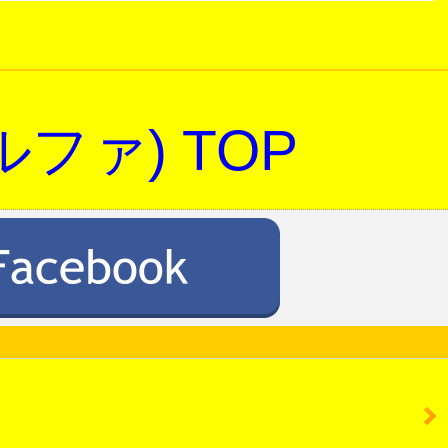
ファ) TOP