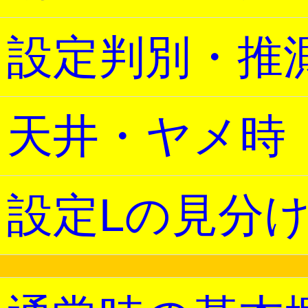
設定判別・推
天井・ヤメ時
設定Lの見分