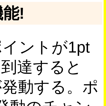
能!
イントが1pt
に到達すると
が発動する。ポ