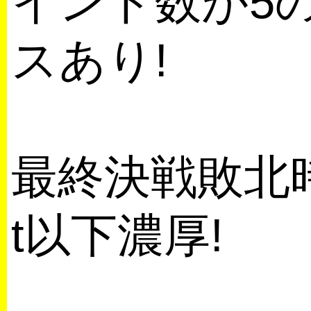
イント数が5
スあり!
最終決戦敗北
t以下濃厚!