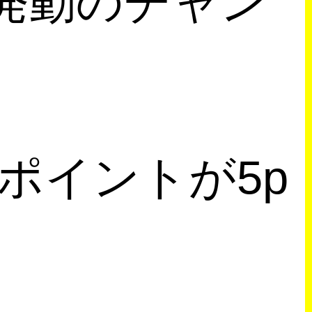
発動のチャン
ポイントが5p