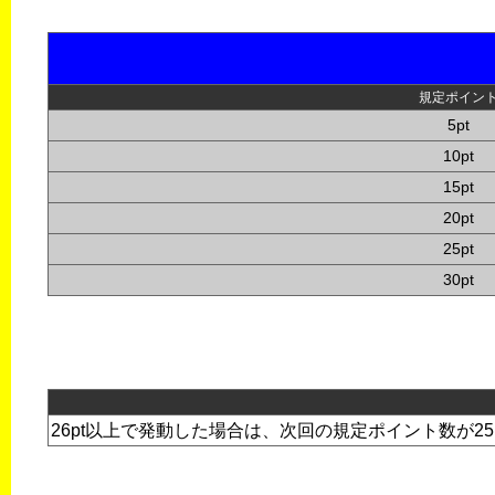
規定ポイン
5pt
10pt
15pt
20pt
25pt
30pt
26pt以上で発動した場合は、次回の規定ポイント数が25p