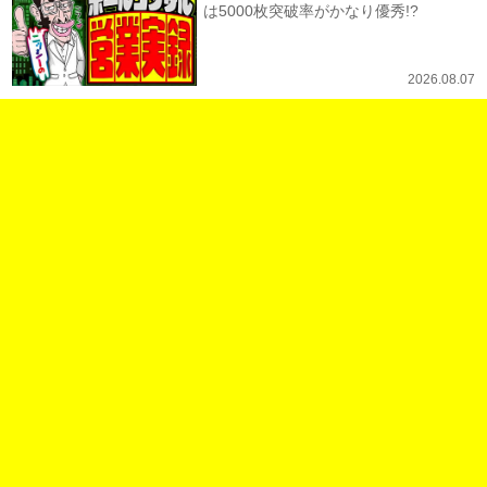
は5000枚突破率がかなり優秀!?
2026.08.07