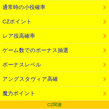
通常時の小役確率
CZポイント
レア役高確率
ゲーム数でのボーナス抽選
ボーナスレベル
アングスタヴィア高確
魔力ポイント
CZ関連