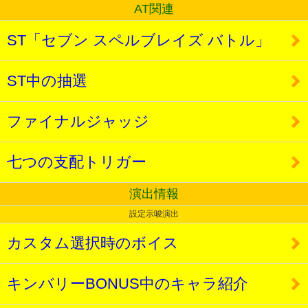
AT関連
ST「セブン スペルブレイズ バトル」
ST中の抽選
ファイナルジャッジ
七つの支配トリガー
演出情報
設定示唆演出
カスタム選択時のボイス
キンバリーBONUS中のキャラ紹介