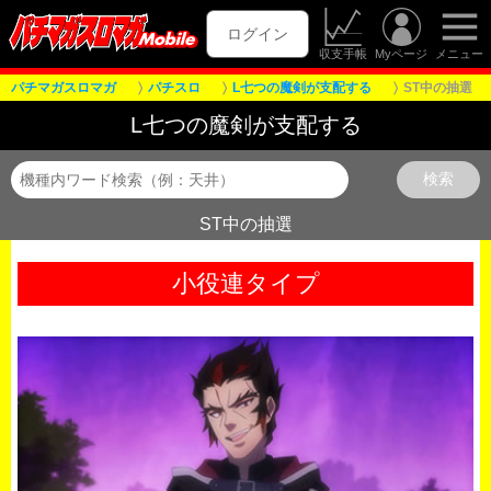
ログイン
収支手帳
Myページ
メニュー
パチマガスロマガ
パチスロ
L七つの魔剣が支配する
ST中の抽選
L七つの魔剣が支配する
ST中の抽選
小役連タイプ