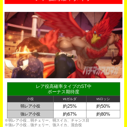
レア役高確率タイプのST中
ボーナス期待度
小役
vsガルダ
vsロッシ
弱レア小役
約25%
約50%
強レア小役
約67%
約80%
※弱レア小役…弱チェリー、弱スイカ、チャンス目
※強レア小役…強チェリー、強スイカ、混合役