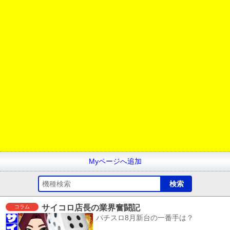
Myページへ追加
サイコロ店長の業界奮闘記
コラム
パチスロ8月新台の一番手は？