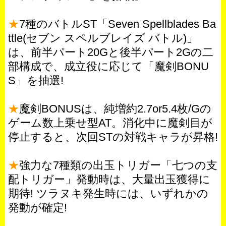
★
7種のバトルST「Seven Spellblades Ba
ttle(セブン スペルブレイズ バトル)」
は、前半パート20Gと後半パート2Gの二
部構成で、成立役に応じて「魔剣BONU
S」を抽選!
★
魔剣BONUSは、純増約2.7or5.4枚/Gの
ゲーム数上乗せ型AT。消化中に魔剣目が
停止すると、次回STの対戦キャラが昇格!
★
強力な7種類の出玉トリガー「七つの支
配トリガー」発動時は、大量出玉獲得に
期待! ツラヌキ発生時には、いずれかの
発動が確定!