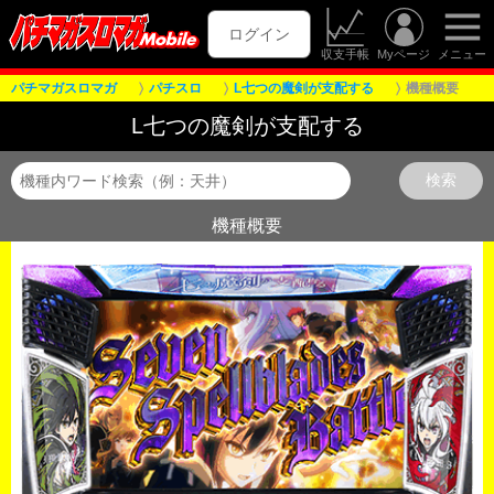
ログイン
収支手帳
Myページ
メニュー
パチマガスロマガ
パチスロ
L七つの魔剣が支配する
機種概要
L七つの魔剣が支配する
機種概要