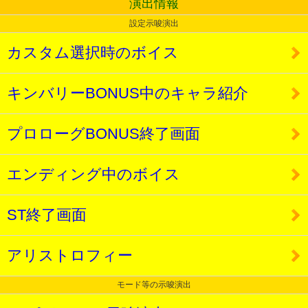
演出情報
設定示唆演出
カスタム選択時のボイス
キンバリーBONUS中のキャラ紹介
プロローグBONUS終了画面
エンディング中のボイス
ST終了画面
アリストロフィー
モード等の示唆演出