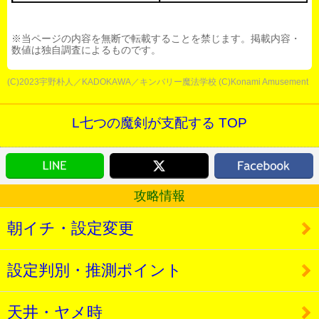
※当ページの内容を無断で転載することを禁じます。掲載内容・
数値は独自調査によるものです。
(C)2023宇野朴人／KADOKAWA／キンバリー魔法学校 (C)Konami Amusement
L七つの魔剣が支配する TOP
攻略情報
朝イチ・設定変更
設定判別・推測ポイント
天井・ヤメ時