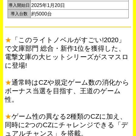
導入開始日
2025年1月20日
導入台数
約5000台
★
「このライトノベルがすごい!2020」
で文庫部門 総合・新作1位を獲得した、
電撃文庫の大ヒットシリーズがスマスロ
に登場!
★
通常時はCZや規定ゲーム数の消化から
ボーナス当選を目指す、王道のゲーム
性。
★
ゲーム性の異なる2種類のCZに加え、
同時に2つのCZにチャレンジできる「デ
ュアルチャンス」を搭載。