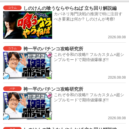
しのけんの喰うならやらねば 立ち回り解説編
コラム
カバネリ海門決戦の推測で特に注目す
べき要素は何か? しのけんが考察!
2026.08.08
袴一平のパチンコ攻略研究所
コラム
これぞ令和の攻略!! フルカスタム×超シ
ンプルモードで期待値爆稼ぎ!!
2026.08.08
袴一平のパチンコ攻略研究所
パチ
これぞ令和の攻略!! フルカスタム×超シ
ンプルモードで期待値爆稼ぎ!!
2026.08.08