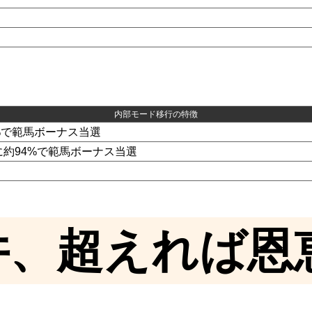
内部モード移行の特徴
5%で範馬ボーナス当選
でに約94%で範馬ボーナス当選
天井、超えれば恩