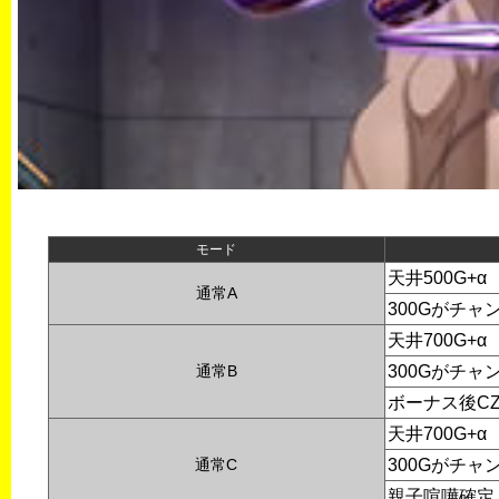
モード
天井500G+α
通常A
300Gがチャ
天井700G+α
通常B
300Gがチャ
ボーナス後C
天井700G+α
通常C
300Gがチャ
親子喧嘩確定