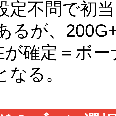
設定不問で初当
るが、200G
在が確定＝ボー
となる。