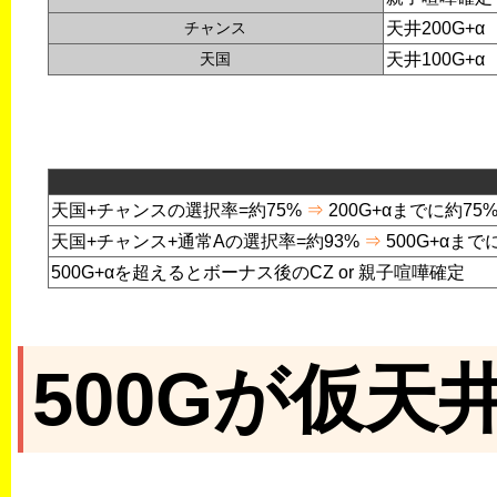
チャンス
天井200G+α
天国
天井100G+α
天国+チャンスの選択率=約75%
⇒
200G+αまでに約7
天国+チャンス+通常Aの選択率=約93%
⇒
500G+αま
500G+αを超えるとボーナス後のCZ or 親子喧嘩確定
500Gが仮