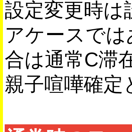
設定変更時は
アケースではあ
合は通常C滞
親子喧嘩確定