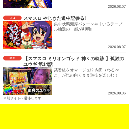
2026.08.07
スマスロ やじきた道中記参る!
スロ
集中状態濃厚パターンやまいるテーブ
ル抽選の一部が判明!!
2026.08.07
【スマスロ ミリオンゴッド-神々の軌跡-】孤独の
動画
ユウギ 第14話
某番組をオマージュ!? 内田（わるぺ
こ）が気の向くまま遊技を楽しむ！
2026.08.06
※別サイトへ遷移します