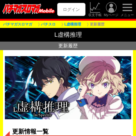
ログイン
収支手帳
Myページ
メニュー
パチマガスロマガ
パチスロ
L虚構推理
更新履歴
L虚構推理
更新履歴
更新情報一覧