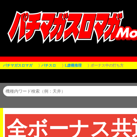
パチマガスロマガ
パチスロ
L虚構推理
ボーナス中の打ち方
全ボーナス共