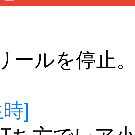
リールを停止
時]