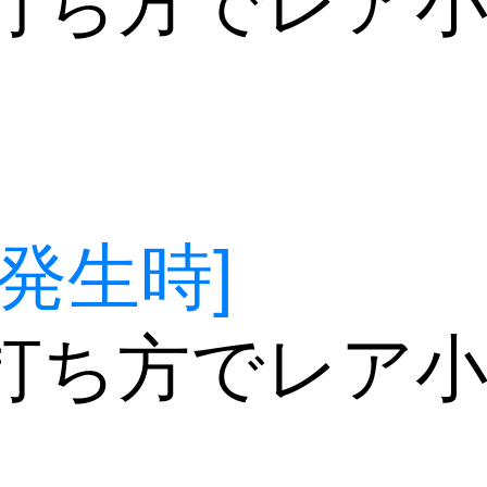
打ち方でレア
発生時]
打ち方でレア