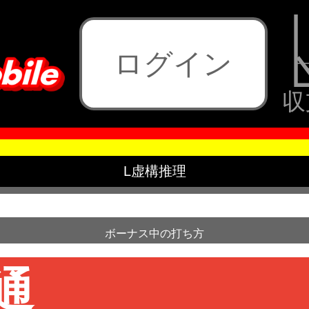
ログイン
収
L虚構推理
ボーナス中の打ち方
通