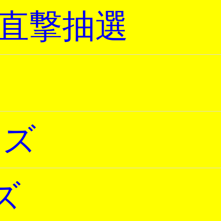
ス直撃抽選
ーズ
ズ