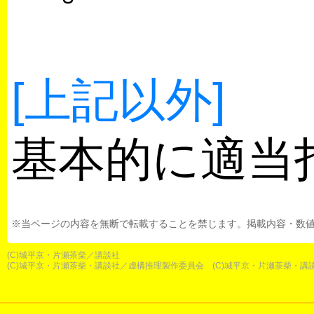
[上記以外]
基本的に適当
※当ページの内容を無断で転載することを禁じます。掲載内容・数
(C)城平京・片瀬茶柴／講談社
(C)城平京・片瀬茶柴・講談社／虚構推理製作委員会 (C)城平京・片瀬茶柴・