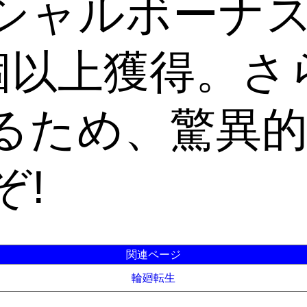
シャルボーナス
個以上獲得。さ
るため、驚異
ぞ!
関連ページ
輪廻転生