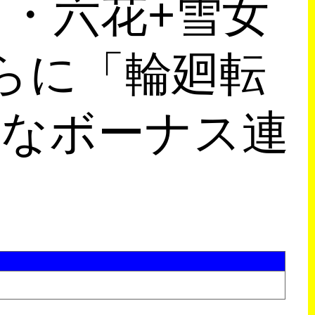
・六花+雪女
らに「輪廻転
的なボーナス連