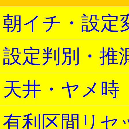
朝イチ・設定
設定判別・推
天井・ヤメ時
有利区間リセ