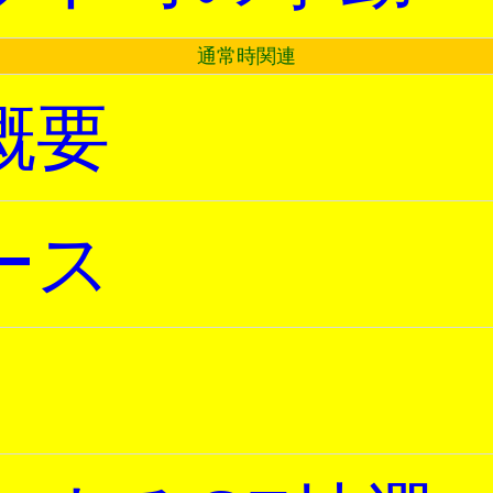
通常時関連
概要
ース