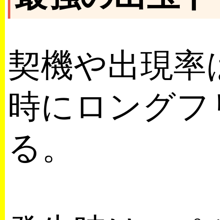
契機や出現率
時にロングフ
る。