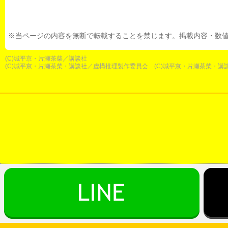
※当ページの内容を無断で転載することを禁じます。掲載内容・数
(C)城平京・片瀬茶柴／講談社
(C)城平京・片瀬茶柴・講談社／虚構推理製作委員会 (C)城平京・片瀬茶柴・