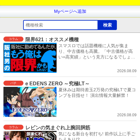
Myページへ追加
限界621：オススメ機種
コラム
スマスロでは話題機種に人気が集ま
り、中古価格も高騰。「中古価格が高
い=高実績」という見方になるでしょ
う。
2026.08.09
e EDENS ZERO ～究極LT～
パチ
夏休みは期待差玉2万発の究極LTで夏コ
ンプを目指せ！ 演出情報大量解禁！
2026.08.09
レビンの気まぐれ上腕回胴筋
コラム
気になる新台を初打ち! 前作以上に手ご
たえあり!?