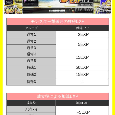
モンスター撃破時の獲得EXP
グループ
獲得EXP
通常1
0
2EXP
通常2
0
5EXP
通常3
通常4
15EXP
通常5
特殊1
50EXP
特殊2
15EXP
特殊3
─
成立役による加算EXP
成立役
加算EXP
リプレイ
0
+5EXP