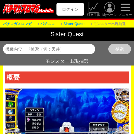
ログイン
収支手帳
Myページ
メニュー
パチマガスロマガ
パチスロ
Sister Quest
モンスター出現抽選
Sister Quest
モンスター出現抽選
概要