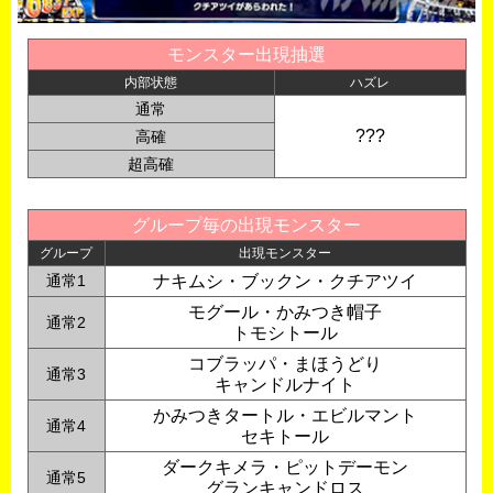
モンスター出現抽選
内部状態
ハズレ
通常
???
高確
超高確
グループ毎の出現モンスター
グループ
出現モンスター
通常1
ナキムシ・ブックン・クチアツイ
モグール・かみつき帽子
通常2
トモシトール
コブラッパ・まほうどり
通常3
キャンドルナイト
かみつきタートル・エビルマント
通常4
セキトール
ダークキメラ・ピットデーモン
通常5
グランキャンドロス