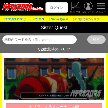
ログイン
収支手帳
Myページ
メニュー
パチマガスロマガ
パチスロ
Sister Quest
CZ敗北時のセリフ
Sister Quest
CZ敗北時のセリフ
セリフによるスルー天井示唆