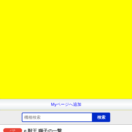
Myページへ追加
e 獣王 獅子の一撃
パチ