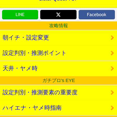
攻略情報
朝イチ・設定変更
設定判別・推測ポイント
天井・ヤメ時
ガチプロ's EYE
設定判別・推測要素の重要度
ハイエナ・ヤメ時指南