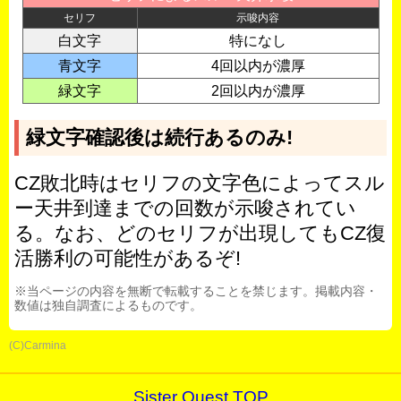
セリフ
示唆内容
白文字
特になし
青文字
4回以内が濃厚
緑文字
2回以内が濃厚
緑文字確認後は続行あるのみ!
CZ敗北時はセリフの文字色によってスル
ー天井到達までの回数が示唆されてい
る。なお、どのセリフが出現してもCZ復
活勝利の可能性があるぞ!
※当ページの内容を無断で転載することを禁じます。掲載内容・
数値は独自調査によるものです。
(C)Carmina
Sister Quest TOP