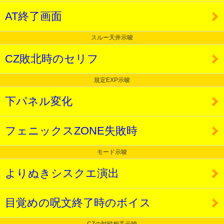
AT終了画面
スルー天井示唆
CZ敗北時のセリフ
規定EXP示唆
下パネル変化
フェニックスZONE失敗時
モード示唆
よりぬきシスクエ演出
目覚めの呪文終了時のボイス
CZの対戦相手示唆