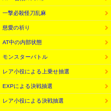
一撃必殺怪刀乱麻
慈愛の祈り
AT中の内部状態
モンスターバトル
レア小役による上乗せ抽選
EXPによる決戦抽選
レア小役による決戦抽選