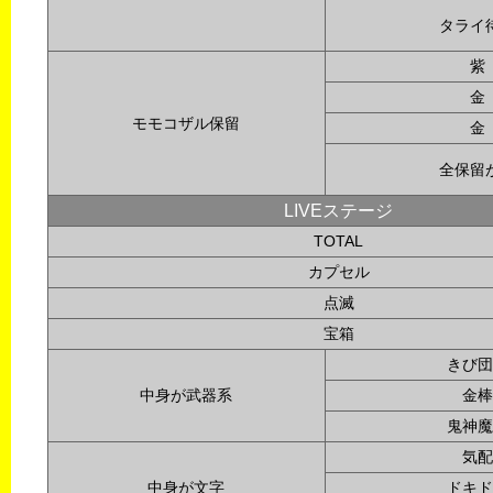
タライ
紫
金
モモコザル保留
金
全保留
LIVEステージ
TOTAL
カプセル
点滅
宝箱
きび団
中身が武器系
金棒
鬼神魔
気配
中身が文字
ドキド