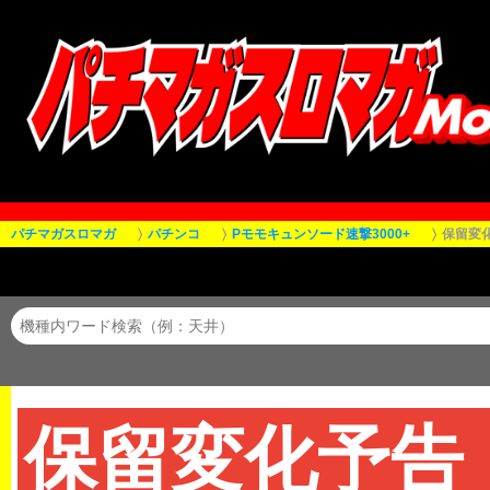
パチマガスロマガ
パチンコ
Pモモキュンソード速撃3000+
保留変
保留変化予告