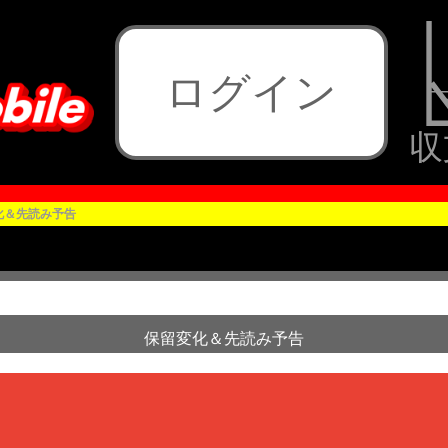
ログイン
収
化＆先読み予告
Pモモキュンソード速
保留変化＆先読み予告