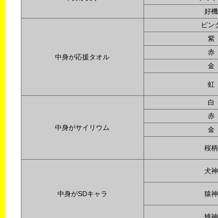
好機
ピン
紫
赤
中身が応援タオル
金
虹
白
赤
中身がサイリウム
金
桜柄
犬神
中身がSDキャラ
猿神
雉神