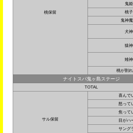
鬼姫
桃子
桃保留
鬼神魔
犬神
猿神
雉神
桃が割れ
ナイトスパ鬼ヶ島ステージ
TOTAL
喜んで
怒って
焦って
サル保留
目がハ
サング