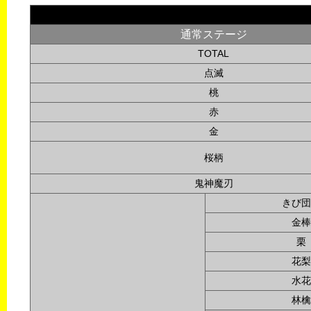
通常ステージ
TOTAL
点滅
桃
赤
金
桜柄
鬼神魔刃
きび団
金棒
栗
花梨
水花
林檎