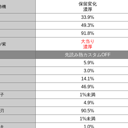
保留変化
待機
濃厚
33.9%
49.3%
91.8%
大当り
が紫
濃厚
先読み熱カスタムOFF
0
5.9%
0
3.0%
14.1%
46.9%
子
1%未満
0
4.9%
刃
90.5%
1%未満
キ
0
1.0%