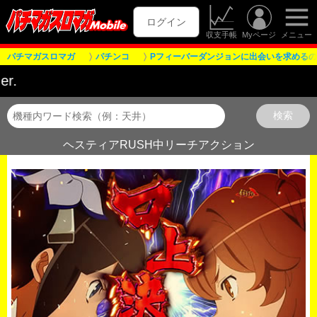
ログイン
収支手帳
Myページ
メニュー
パチマガスロマガ
パチンコ
Pフィーバーダンジョンに出会いを求めるのは間違っ
Pフ
ヘスティアRUSH中リーチアクション