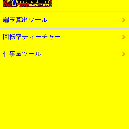
端玉算出ツール
回転率ティーチャー
仕事量ツール