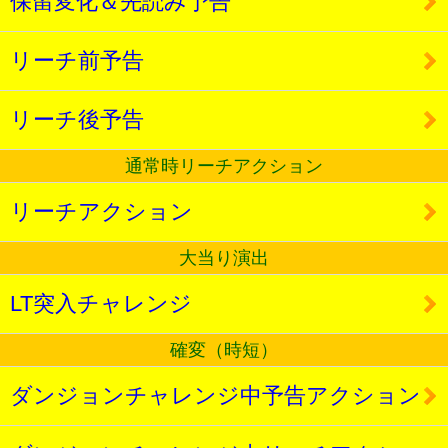
保留変化＆先読み予告
リーチ前予告
リーチ後予告
通常時リーチアクション
リーチアクション
大当り演出
LT突入チャレンジ
確変（時短）
ダンジョンチャレンジ中予告アクション