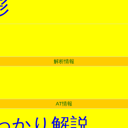
形
解析情報
AT情報
わかり解説