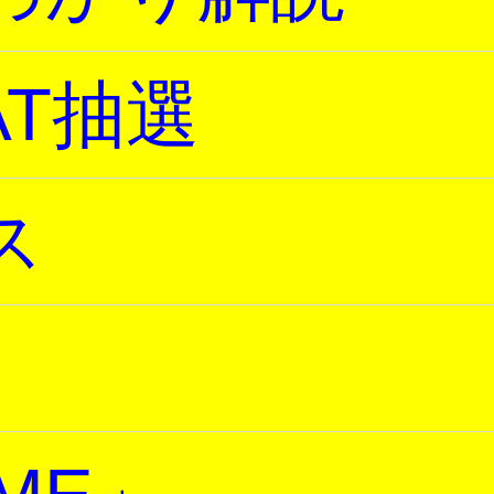
AT抽選
ス