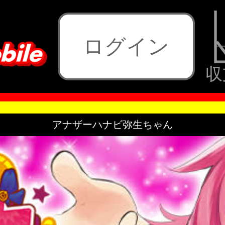
ログイン
収
アナザーハナビ弥生ちゃん