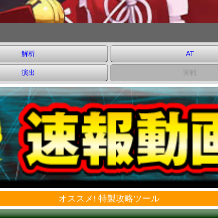
解析
AT
演出
実戦
オススメ! 特製攻略ツール