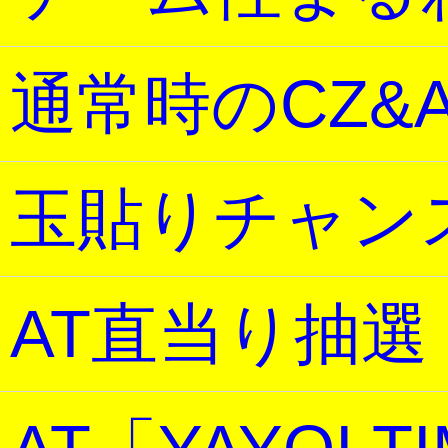
通常時のCZ&
玉貼りチャン
AT直当り抽選