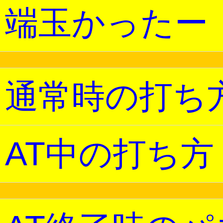
端玉かったー
通常時の打ち
AT中の打ち方