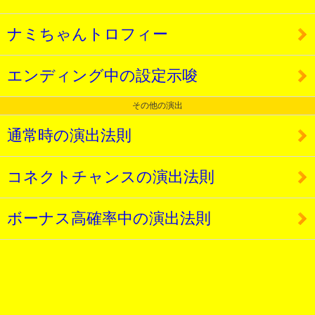
ナミちゃんトロフィー
エンディング中の設定示唆
その他の演出
通常時の演出法則
コネクトチャンスの演出法則
ボーナス高確率中の演出法則