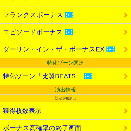
フランクスボーナス
▲
エピソードボーナス
▲
ダーリン・イン・ザ・ボーナスEX
▲
特化ゾーン関連
特化ゾーン「比翼BEATS」
▲
演出情報
設定示唆演出
獲得枚数表示
ボーナス高確率の終了画面