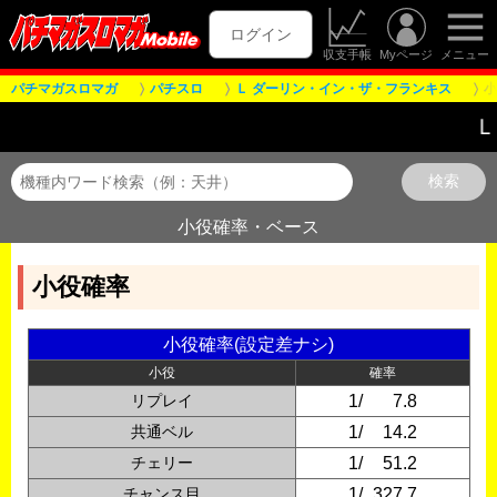
ログイン
収支手帳
Myページ
メニュー
パチマガスロマガ
パチスロ
Ｌ ダーリン・イン・ザ・フランキス
小
Ｌ 
小役確率・ベース
小役確率
小役確率(設定差ナシ)
小役
確率
リプレイ
1/
000
7.8
共通ベル
1/
00
14.2
チェリー
1/
00
51.2
チャンス目
1/
0
327.7