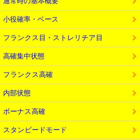
通常時の基本概要
小役確率・ベース
フランクス目・ストレリチア目
高確集中状態
フランクス高確
内部状態
ボーナス高確
スタンピードモード