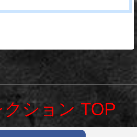
クション TOP