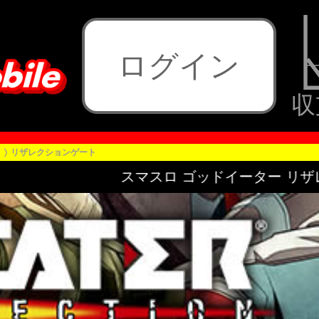
ログイン
収
リザレクションゲート