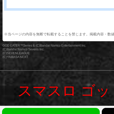
※当ページの内容を無断で転載することを禁じます。掲載内容・数
GOD EATER™Series & (C)Bandai Namco Entertainment Inc.
(C)Bandai Namco Sevens Inc.
(C)SEVENLEAGUE
(C)YAMASA NEXT
スマスロ ゴッ