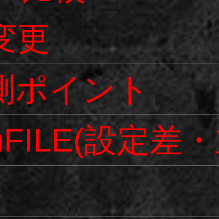
変更
測ポイント
FILE(設定差