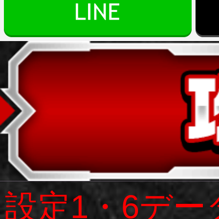
設定1・6デー