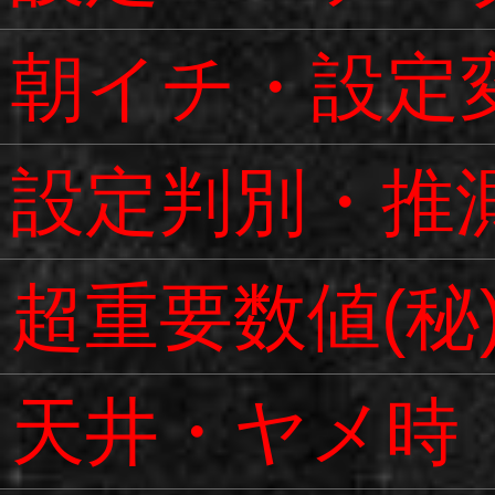
朝イチ・設定
設定判別・推
超重要数値(秘)
天井・ヤメ時